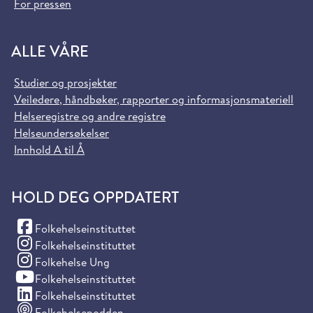
For pressen
ALLE VÅRE
Studier og prosjekter
Veiledere, håndbøker, rapporter og informasjonsmateriell
Helseregistre og andre registre
Helseundersøkelser
Innhold A til Å
HOLD DEG OPPDATERT
(Facebook)
Folkehelseinstituttet
(Instagram)
Folkehelseinstituttet
(Instagram)
Folkehelse Ung
(YouTube)
Folkehelseinstituttet
(LinkedIn)
Folkehelseinstituttet
Folkehelsepodden