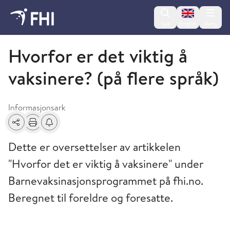
Change lan
Søk
English
Meny
Informasjonsark
Hvorfor er det viktig å
vaksinere? (på flere språk)
Informasjonsark
Del
Skriv ut
Få varsel om endringer
Dette er oversettelser av artikkelen
"Hvorfor det er viktig å vaksinere" under
Barnevaksinasjonsprogrammet på fhi.no.
Beregnet til foreldre og foresatte.