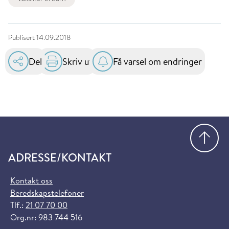
Publisert
14.09.2018
Del
Skriv ut
Få varsel om endringer
Gå
ADRESSE/KONTAKT
Kontakt oss
Beredskapstelefoner
Tlf.:
21 07 70 00
Org.nr: 983 744 516