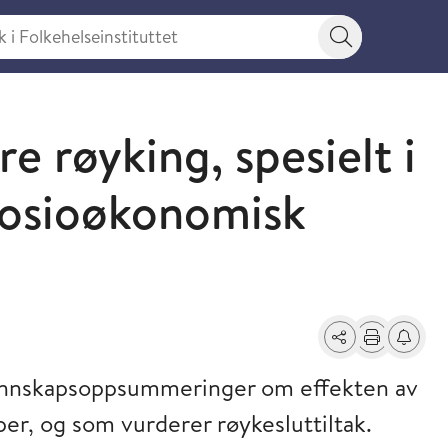
 Folkehelseinstituttet
Søkeknapp
re røyking, spesielt i
sosioøkonomisk
Del
Skriv ut
Få varse
kunnskapsoppsummeringer om effekten av
er, og som vurderer røykesluttiltak.