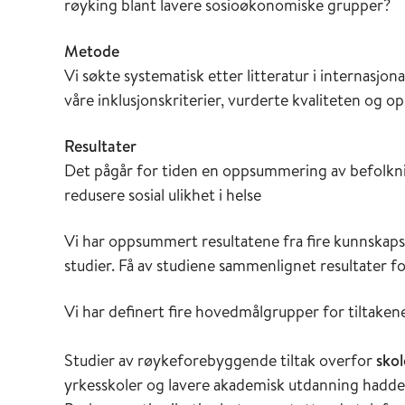
røyking blant lavere sosioøkonomiske grupper?
Metode
Vi søkte systematisk etter litteratur i internasjo
våre inklusjonskriterier, vurderte kvaliteten og 
Resultater
Det pågår for tiden en oppsummering av befolknin
redusere sosial ulikhet i helse
Vi har oppsummert resultatene fra fire kunnska
studier. Få av studiene sammenlignet resultater f
Vi har definert fire hovedmålgrupper for tiltaken
Studier av røykeforebyggende tiltak overfor
skol
yrkesskoler og lavere akademisk utdanning hadde