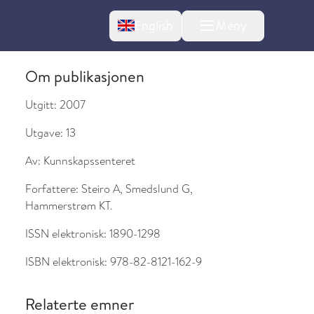
Change language
English
Meny
Om publikasjonen
Utgitt:
2007
Utgave:
13
Av:
Kunnskapssenteret
Forfattere:
Steiro A, Smedslund G,
Hammerstrøm KT.
ISSN elektronisk:
1890-1298
l om endringer
ISBN elektronisk:
978-82-8121-162-9
Relaterte emner