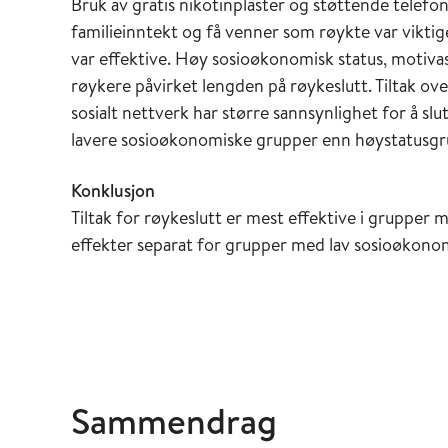
Bruk av gratis nikotinplaster og støttende telefo
familieinntekt og få venner som røykte var viktige
var effektive. Høy sosioøkonomisk status, motiv
røykere påvirket lengden på røykeslutt. Tiltak ov
sosialt nettverk har større sannsynlighet for å sl
lavere sosioøkonomiske grupper enn høystatusgr
Konklusjon
Tiltak for røykeslutt er mest effektive i grupper
effekter separat for grupper med lav sosioøkonom
Sammendrag