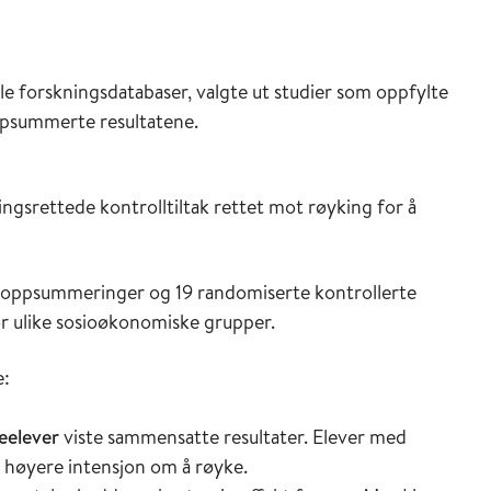
nale forskningsdatabaser, valgte ut studier som oppfylte
oppsummerte resultatene.
gsrettede kontrolltiltak rettet mot røyking for å
psoppsummeringer og 19 randomiserte kontrollerte
or ulike sosioøkonomiske grupper.
e:
eelever
viste sammensatte resultater. Elever med
 høyere intensjon om å røyke.