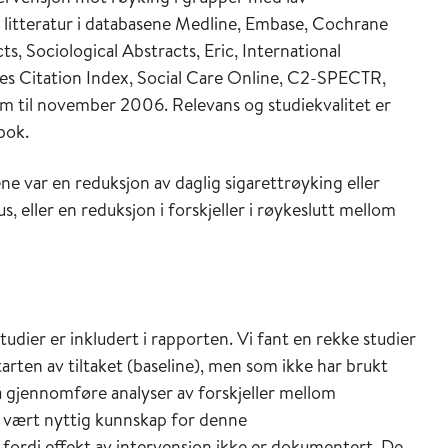
r litteratur i databasene Medline, Embase, Cochrane
ts, Sociological Abstracts, Eric, International
nces Citation Index, Social Care Online, C2-SPECTR,
m til november 2006. Relevans og studiekvalitet er
bok.
ne var en reduksjon av daglig sigarettrøyking eller
, eller en reduksjon i forskjeller i røykeslutt mellom
dier er inkludert i rapporten. Vi fant en rekke studier
ten av tiltaket (baseline), men som ikke har brukt
å gjennomføre analyser av forskjeller mellom
 vært nyttig kunnskap for denne
rdi effekt av intervensjon ikke er dokumentert. De