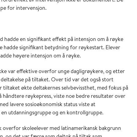
pe for intervensjon.
d hadde en signifikant effekt på intensjon om å røyke
yke hadde signifikant betydning for røykestart. Elever
adde høyere intensjon om å røyke.
 ikke var effektive overfor unge dagligrøykere, og etter
deltakelse på tiltaket. Over tid var det også stort
r tiltaket økte deltakernes selvbevissthet, med fokus på
håndtere røykepress, viste noe bedre resultater over
ed lavere sosioøkonomisk status viste at
n en utdanningsgruppe og en kontrollgruppe.
k overfor skoleelever med latinamerikansk bakgrunn
en, og det var færre som deltok på tiltak som