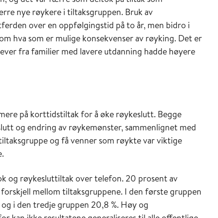
ærre nye røykere i tiltaksgruppen. Bruk av
ferden over en oppfølgingstid på to år, men bidro i
e om hva som er mulige konsekvenser av røyking. Det er
eelever fra familier med lavere utdanning hadde høyere
rmere på korttidstiltak for å øke røykeslutt. Begge
keslutt og endring av røykemønster, sammenlignet med
 tiltaksgruppe og få venner som røykte var viktige
e.
ok og røykesluttiltak over telefon. 20 prosent av
nt forskjell mellom tiltaksgruppene. I den første gruppen
 % og i den tredje gruppen 20,8 %. Høy og
 kan ikke resultatene generaliseres til alle offentlige