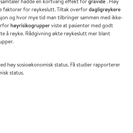
nsamtaler hadde en kortvarig effekt for
gravide
. Høy
 faktorer for røykeslutt. Tiltak overfor
dagligrøykere
asjon og hvor mye tid man tilbringer sammen med ikke-
erfor
høyrisikogrupper
viste at pasienter med godt
utte å røyke. Rådgivning økte røykeslutt mer blant
upper.
 med høy sosioøkonomisk status. Få studier rapporterer
isk status.