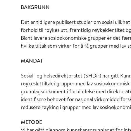
BAKGRUNN
Det er tidligere publisert studier om sosial ulikhe
forhold til røykeslutt, fremtidig røykeidentitet 
Blant lavere sosioøkonomiske grupper er det færre
hvilke tiltak som virker for å få grupper med lav s
MANDAT
Sosial- og helsedirektoratet (SHDir) har gitt K
røykesluttiltak i grupper med lav sosioøkonomis
grunnlagsdokument i forbindelse med direktoratet
identifisere behovet for nasjonal virkemiddelforsk
redusere røyking i grupper med lav sosioøkonomis
METODE
Vi har gått gjennom kunnskapsgrunnlaget for int