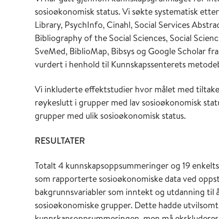
sosioøkonomisk status. Vi søkte systematisk ette
Library, PsychInfo, Cinahl, Social Services Abstrac
Bibliography of the Social Sciences, Social Scie
SveMed, BiblioMap, Bibsys og Google Scholar fra
vurdert i henhold til Kunnskapssenterets metode
Vi inkluderte effektstudier hvor målet med tiltake
røykeslutt i grupper med lav sosioøkonomisk status
grupper med ulik sosioøkonomisk status.
RESULTATER
Totalt 4 kunnskapsoppsummeringer og 19 enkeltstu
som rapporterte sosioøkonomiske data ved oppstar
bakgrunnsvariabler som inntekt og utdanning til 
sosioøkonomiske grupper. Dette hadde utvilsomt
kunnskapsoppsummeringen, men må ekskluderes fo