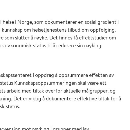
t i helse i Norge, som dokumenterer en sosial gradient i
og kunnskap om helsetjenestens tilbud om oppfølging.
 som slutter å røyke. Det finnes få effektstudier om
osioøkonomisk status til å redusere sin røyking.
unnskapssenteret i oppdrag å oppsummere effekten av
k status Kunnskapsoppsummeringen skal være ett
s arbeid med tiltak overfor aktuelle målgrupper, og
ning. Det er viktig å dokumentere effektive tiltak for å
k status.
ervensjon mot røyking i grupper med lav