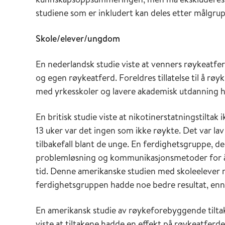
studiene som er inkludert kan deles etter målgrup
Skole/elever/ungdom
En nederlandsk studie viste at venners røykeatfer
og egen røykeatferd. Foreldres tillatelse til å rø
med yrkesskoler og lavere akademisk utdanning h
En britisk studie viste at nikotinerstatningstiltak
13 uker var det ingen som ikke røykte. Det var lav 
tilbakefall blant de unge. En ferdighetsgruppe, de
problemløsning og kommunikasjonsmetoder for å 
tid. Denne amerikanske studien med skoleelever m
ferdighetsgruppen hadde noe bedre resultat, en
En amerikansk studie av røykeforebyggende tilta
viste at tiltakene hadde en effekt på røykeatferd