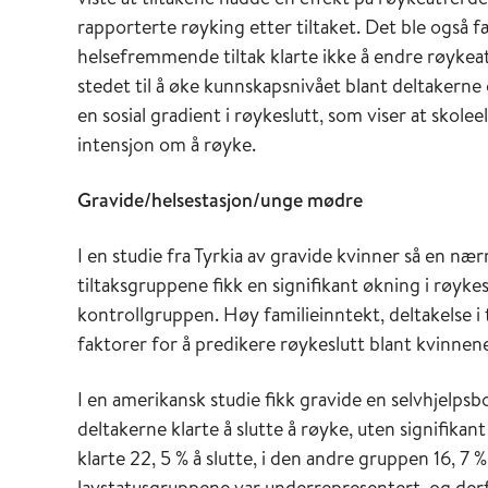
rapporterte røyking etter tiltaket. Det ble også f
helsefremmende tiltak klarte ikke å endre røykeat
stedet til å øke kunnskapsnivået blant deltakern
en sosial gradient i røykeslutt, som viser at skol
intensjon om å røyke.
Gravide/helsestasjon/unge mødre
I en studie fra Tyrkia av gravide kvinner så en næ
tiltaksgruppene fikk en signifikant økning i røy
kontrollgruppen. Høy familieinntekt, deltakelse i
faktorer for å predikere røykeslutt blant kvinnen
I en amerikansk studie fikk gravide en selvhjelpsb
deltakerne klarte å slutte å røyke, uten signifika
klarte 22, 5 % å slutte, i den andre gruppen 16, 7
lavstatusgruppene var underrepresentert, og derfor