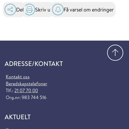
Del
Skriv ut
Få varsel om endringer
Gå
ADRESSE/KONTAKT
Kontakt oss
Beredskapstelefoner
Tlf.:
21 07 70 00
Org.nr: 983 744 516
AKTUELT