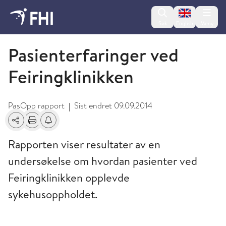
Change lan
Søk
English
Meny
2009 og eldre publikasjoner fra FHI
Pasienterfaringer ved
Feiringklinikken
PasOpp rapport
Sist endret
09.09.2014
|
Del
Skriv ut
Få varsel om endringer
Rapporten viser resultater av en
undersøkelse om hvordan pasienter ved
Feiringklinikken opplevde
sykehusoppholdet.