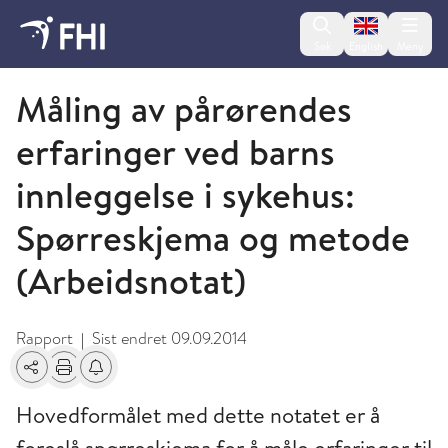
Change lan
Søk
English
Meny
2009 og eldre publikasjoner fra FHI
Måling av pårørendes
erfaringer ved barns
innleggelse i sykehus:
Spørreskjema og metode
(Arbeidsnotat)
Rapport
Sist endret
09.09.2014
|
Del
Skriv ut
Få varsel om endringer
Hovedformålet med dette notatet er å