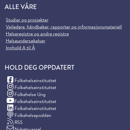
ALLE VÅRE
Studier og prosjekter
Veiledere, håndbøker, rapporter og informasjonsmateriell
Helseregistre og andre registre
Helseundersøkelser
Innhold A til Å
HOLD DEG OPPDATERT
(Facebook)
Folkehelseinstituttet
(Instagram)
Folkehelseinstituttet
(Instagram)
Folkehelse Ung
(YouTube)
Folkehelseinstituttet
(LinkedIn)
Folkehelseinstituttet
Folkehelsepodden
RSS
Nyhetsvarsel