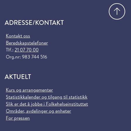
Gå
ADRESSE/KONTAKT
Kontakt oss
Beredskapstelefoner
Tlf.:
21 07 70 00
Org.nr: 983 744 516
AKTUELT
Kurs og arrangementer
Statistikkalender og tilgang til statistikk
Slik er det å jobbe i Folkehelseinstituttet
Områder, avdelinger og enheter
For pressen