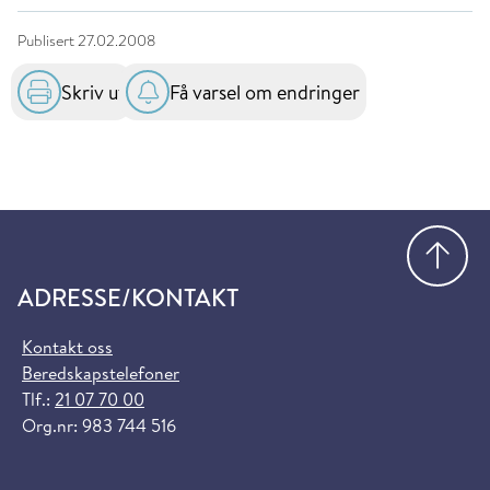
Publisert
27.02.2008
Skriv ut
Få varsel om endringer
Gå
ADRESSE/KONTAKT
Kontakt oss
Beredskapstelefoner
Tlf.:
21 07 70 00
Org.nr: 983 744 516