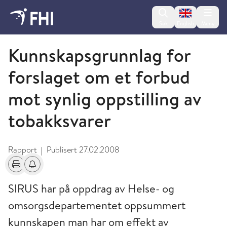
Change lan
Søk
English
Meny
2009 og eldre publikasjoner fra FHI
Kunnskapsgrunnlag for
forslaget om et forbud
mot synlig oppstilling av
tobakksvarer
Rapport
Publisert
27.02.2008
|
Skriv ut
Få varsel om endringer
SIRUS har på oppdrag av Helse- og
omsorgsdepartementet oppsummert
kunnskapen man har om effekt av