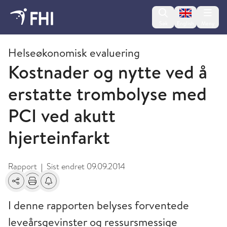
Change lan
Søk
English
Meny
2009 og eldre publikasjoner fra FHI
Helseøkonomisk evaluering
Kostnader og nytte ved å
erstatte trombolyse med
PCI ved akutt
hjerteinfarkt
Rapport
Sist endret
09.09.2014
|
Del
Skriv ut
Få varsel om endringer
I denne rapporten belyses forventede
leveårsgevinster og ressursmessige