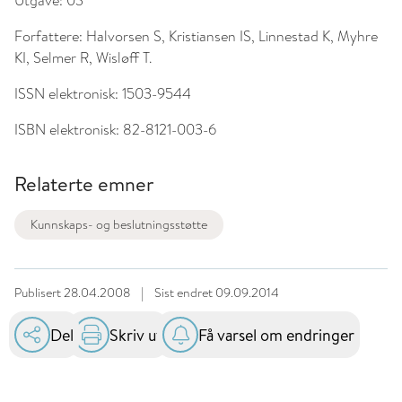
Utgave:
03
Forfattere:
Halvorsen S, Kristiansen IS, Linnestad K, Myhre
KI, Selmer R, Wisløff T.
ISSN elektronisk:
1503-9544
ISBN elektronisk:
82-8121-003-6
Relaterte emner
Kunnskaps- og beslutningsstøtte
Publisert
28.04.2008
|
Sist endret
09.09.2014
Del
Skriv ut
Få varsel om endringer