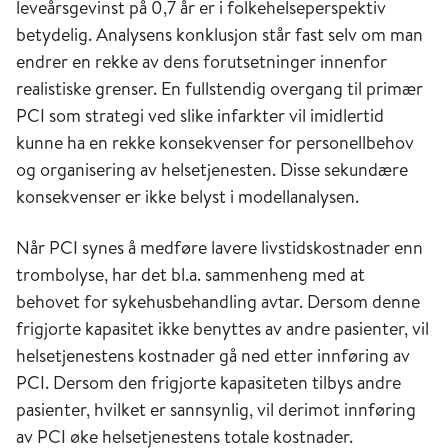
leveårsgevinst på 0,7 år er i folkehelseperspektiv
betydelig. Analysens konklusjon står fast selv om man
endrer en rekke av dens forutsetninger innenfor
realistiske grenser. En fullstendig overgang til primær
PCI som strategi ved slike infarkter vil imidlertid
kunne ha en rekke konsekvenser for personellbehov
og organisering av helsetjenesten. Disse sekundære
konsekvenser er ikke belyst i modellanalysen.
Når PCI synes å medføre lavere livstidskostnader enn
trombolyse, har det bl.a. sammenheng med at
behovet for sykehusbehandling avtar. Dersom denne
frigjorte kapasitet ikke benyttes av andre pasienter, vil
helsetjenestens kostnader gå ned etter innføring av
PCI. Dersom den frigjorte kapasiteten tilbys andre
pasienter, hvilket er sannsynlig, vil derimot innføring
av PCI øke helsetjenestens totale kostnader.