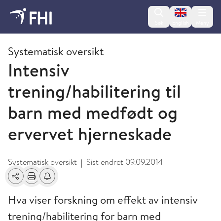
Change lan
Søk
English
Meny
2009 og eldre publikasjoner fra FHI
Systematisk oversikt
Intensiv
trening/habilitering til
barn med medfødt og
ervervet hjerneskade
Systematisk oversikt
Sist endret
09.09.2014
|
Del
Skriv ut
Få varsel om endringer
Hva viser forskning om effekt av intensiv
trening/habilitering for barn med