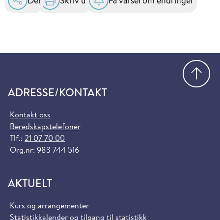
Del
Skriv ut
Få varsel om endringer
Gå
ADRESSE/KONTAKT
Kontakt oss
Beredskapstelefoner
Tlf.:
21 07 70 00
Org.nr: 983 744 516
AKTUELT
Kurs og arrangementer
Statistikkalender og tilgang til statistikk