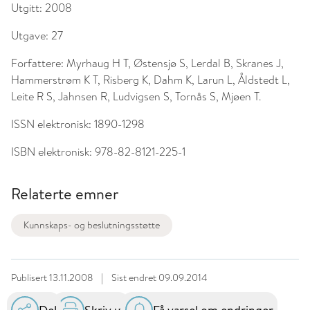
Utgitt:
2008
Utgave:
27
Forfattere:
Myrhaug H T, Østensjø S, Lerdal B, Skranes J,
Hammerstrøm K T, Risberg K, Dahm K, Larun L, Åldstedt L,
Leite R S, Jahnsen R, Ludvigsen S, Tornås S, Mjøen T.
ISSN elektronisk:
1890-1298
ISBN elektronisk:
978-82-8121-225-1
Relaterte emner
Kunnskaps- og beslutningsstøtte
Publisert
13.11.2008
|
Sist endret
09.09.2014