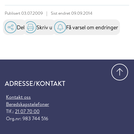
Publisert
03.07.2009
|
Sist endret
09.09.2014
Del
Skriv ut
Få varsel om endringer
Gå
ADRESSE/KONTAKT
Kontakt oss
Beredskapstelefoner
Tlf.:
21 07 70 00
Org.nr: 983 744 516