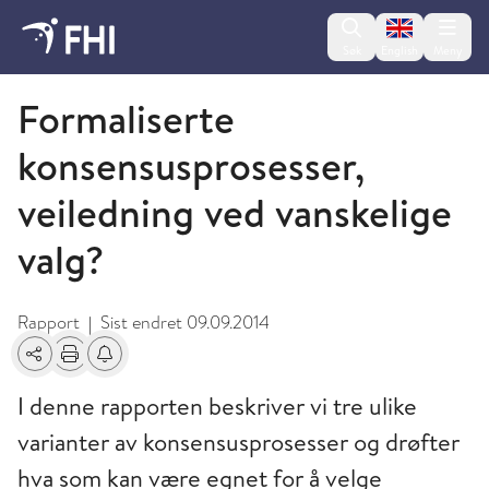
Change lan
Søk
English
Meny
2009 og eldre publikasjoner fra FHI
Formaliserte
konsensusprosesser,
veiledning ved vanskelige
valg?
Rapport
Sist endret
09.09.2014
|
Del
Skriv ut
Få varsel om endringer
I denne rapporten beskriver vi tre ulike
varianter av konsensusprosesser og drøfter
hva som kan være egnet for å velge