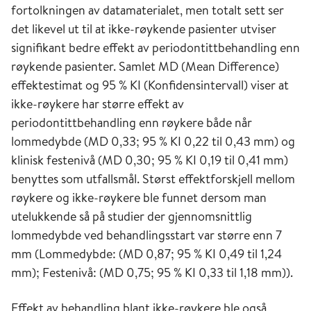
fortolkningen av datamaterialet, men totalt sett ser
det likevel ut til at ikke-røykende pasienter utviser
signifikant bedre effekt av periodontittbehandling enn
røykende pasienter. Samlet MD (Mean Difference)
effektestimat og 95 % KI (Konfidensintervall) viser at
ikke-røykere har større effekt av
periodontittbehandling enn røykere både når
lommedybde (MD 0,33; 95 % KI 0,22 til 0,43 mm) og
klinisk festenivå (MD 0,30; 95 % KI 0,19 til 0,41 mm)
benyttes som utfallsmål. Størst effektforskjell mellom
røykere og ikke-røykere ble funnet dersom man
utelukkende så på studier der gjennomsnittlig
lommedybde ved behandlingsstart var større enn 7
mm (Lommedybde: (MD 0,87; 95 % KI 0,49 til 1,24
mm); Festenivå: (MD 0,75; 95 % KI 0,33 til 1,18 mm)).
Effekt av behandling blant ikke-røykere ble også