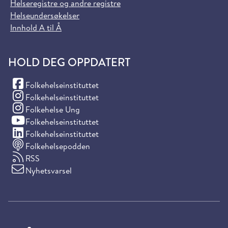
Helseregistre og andre registre
Helseundersøkelser
Innhold A til Å
HOLD DEG OPPDATERT
(Facebook)
Folkehelseinstituttet
(Instagram)
Folkehelseinstituttet
(Instagram)
Folkehelse Ung
(YouTube)
Folkehelseinstituttet
(LinkedIn)
Folkehelseinstituttet
Folkehelsepodden
RSS
Nyhetsvarsel