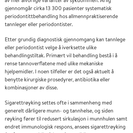
av mer alvorlige varianter av sykdommen. Årlig
gjennomgår cirka 13 300 pasienter systematisk
periodontittbehandling hos allmennpraktiserende
tannleger eller periodontister.
Etter grundig diagnostisk gjennomgang kan tannlege
eller periodontist velge å iverksette ulike
behandlingstiltak. Primært vil behandling bestå i å
rense tannoverflatene med ulike mekaniske
hjelpemidler. I noen tilfeller er det også aktuelt å
benytte kirurgiske prosedyrer, antibiotika eller
kombinasjoner av disse.
Sigarettrøyking settes ofte i sammenheng med
generelt dårligere munn- og tannhelse, og siden
røyking fører til redusert sirkulasjon i munnhulen samt
endret immunologisk respons, ansees sigarettrøyking