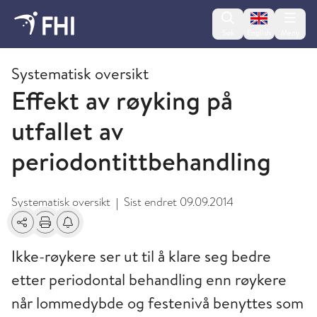
Change lan
Søk
English
Meny
2009 og eldre publikasjoner fra FHI
Systematisk oversikt
Effekt av røyking på
utfallet av
periodontittbehandling
Systematisk oversikt
Sist endret
09.09.2014
|
Del
Skriv ut
Få varsel om endringer
Ikke-røykere ser ut til å klare seg bedre
etter periodontal behandling enn røykere
når lommedybde og festenivå benyttes som