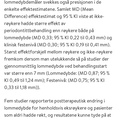
lommedybdemåler svekkes også presisjonen i de
enkelte effektestimatene. Samlet MD (Mean
Difference) effektestimat og 95 % KI viste at ikke-
røykere hadde større effekt av
periodontittbehandling enn røykere både på
lommedybde (MD 0,33; 95 % KI 0,22 til 0,43 mm) og
klinisk festenivå (MD 0,30; 95 % KI 0,19 til 0,41 mm).
Størst effektforskjell mellom røykere og ikke-røykere
fremkom dersom man utelukkende så på studier der
gjennomsnittlig lommedybde ved behandlingsstart
var større enn 7 mm (Lommedybde: (MD 0,87; 95 %
KI 0,49 til 1,24 mm); Festenivå: (MD 0,75; 95 % KI
0,33 til 1,18 mm)).
Fem studier rapporterte postterapeutisk endring i
lommedybde for henholdsvis eksrøykere og pasienter
som aldri hadde røkt, og resultatene kunne tyde på at