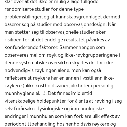
klar over at det ikke er mulig å lage fullgode
randomiserte studier for denne type
problemstillinger, og at kunnskapsgrunnlaget dermed
baserer seg på studier med observasjonsdesign. Når
man støtter seg til observasjonelle studier øker
risikoen for at det endelige resultatet påvirkes av
konfunderende faktorer. Sammenhengen som
observeres mellom røyk og ikke-røykgrupperingene i
denne systematiske oversikten skyldes derfor ikke
nødvendigvis røykingen alene, men kan også
reflektere at røykere har en annen livsstil enn ikke-
røykere (ulike kostholdsvaner, ulikheter i personlig
munnhygiene el. l.). Det finnes imidlertid
vitenskapelige holdepunkter for å anta at røyking i seg
selv forårsaker fysiologiske og immunologiske
endringer i munnhulen som kan forklare ulik effekt av
periodontittbehandling hos henholdsvis røykere og