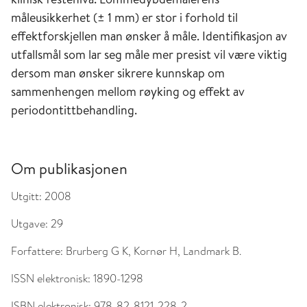
måleusikkerhet (± 1 mm) er stor i forhold til
effektforskjellen man ønsker å måle. Identifikasjon av
utfallsmål som lar seg måle mer presist vil være viktig
dersom man ønsker sikrere kunnskap om
sammenhengen mellom røyking og effekt av
periodontittbehandling.
Om publikasjonen
Utgitt:
2008
Utgave:
29
Forfattere:
Brurberg G K, Kornør H, Landmark B.
ISSN elektronisk:
1890-1298
ISBN elektronisk:
978-82-8121-228-2