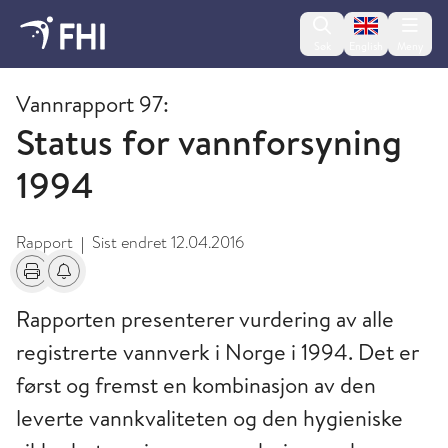
Change lan
Søk
English
Meny
2009 og eldre publikasjoner fra FHI
Vannrapport 97:
Status for vannforsyning
1994
Rapport
Sist endret
12.04.2016
|
Skriv ut
Få varsel om endringer
Rapporten presenterer vurdering av alle
registrerte vannverk i Norge i 1994. Det er
først og fremst en kombinasjon av den
leverte vannkvaliteten og den hygieniske