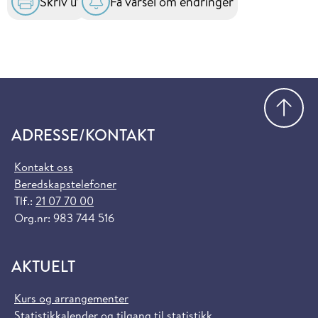
Skriv ut
Få varsel om endringer
Gå
ADRESSE/KONTAKT
Kontakt oss
Beredskapstelefoner
Tlf.:
21 07 70 00
Org.nr: 983 744 516
AKTUELT
Kurs og arrangementer
Statistikkalender og tilgang til statistikk