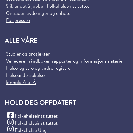
Slik er det å jobbe i Folkehelseinstituttet
Områder, avdelinger og enheter
For pressen
ALLE VÅRE
Studier og prosjekter
Veiledere, håndbøker, rapporter og informasjonsmateriell
Helseregistre og andre registre
Helseundersøkelser
Innhold A til Å
HOLD DEG OPPDATERT
(Facebook)
Folkehelseinstituttet
(Instagram)
Folkehelseinstituttet
(Instagram)
Folkehelse Ung