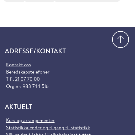
Gå
ADRESSE/KONTAKT
Kontakt oss
Beredskapstelefoner
Tlf.:
21 07 70 00
Org.nr: 983 744 516
AKTUELT
Kurs og arrangementer
Statistikkalender og tilgang til statistikk
Slik er det å jobbe i Folkehelseinstituttet