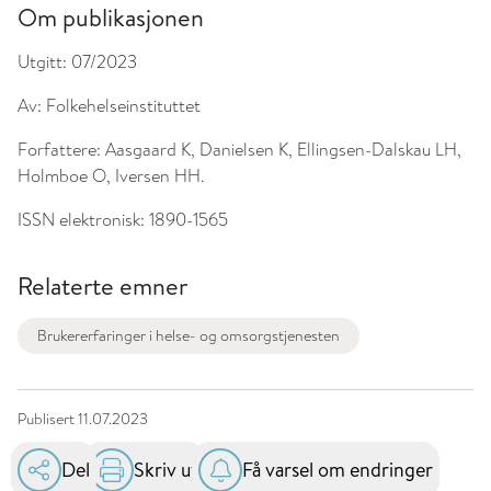
Om publikasjonen
Utgitt:
07/2023
Av:
Folkehelseinstituttet
Forfattere:
Aasgaard K, Danielsen K, Ellingsen-Dalskau LH,
Holmboe O, Iversen HH.
ISSN elektronisk:
1890-1565
Relaterte emner
Brukererfaringer i helse- og omsorgstjenesten
Publisert
11.07.2023
Del
Skriv ut
Få varsel om endringer