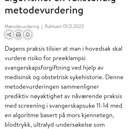
metodevurdering
Metodevurdering
Publisert
01.12.2022
|
Del
Skriv ut
Få varsel om endringer
Dagens praksis tilsier at man i hovedsak skal
vurdere risiko for preeklampsi
svangerskapsforgiftning ved hjelp av
medisinsk og obstetrisk sykehistorie. Denne
metodevurderingen sammenligner
prediktiv nøyaktighet av nåværende praksis
med screening i svangerskapsuke 11-14 med
en algoritme basert på mors kjennetegn,
blodtrykk, ultralyd-undersøkelse som