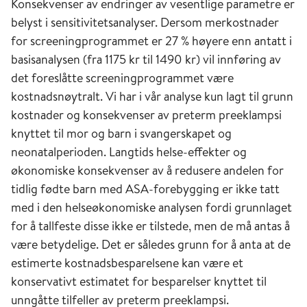
Konsekvenser av endringer av vesentlige parametre er
belyst i sensitivitetsanalyser. Dersom merkostnader
for screeningprogrammet er 27 % høyere enn antatt i
basisanalysen (fra 1175 kr til 1490 kr) vil innføring av
det foreslåtte screeningprogrammet være
kostnadsnøytralt. Vi har i vår analyse kun lagt til grunn
kostnader og konsekvenser av preterm preeklampsi
knyttet til mor og barn i svangerskapet og
neonatalperioden. Langtids helse-effekter og
økonomiske konsekvenser av å redusere andelen for
tidlig fødte barn med ASA-forebygging er ikke tatt
med i den helseøkonomiske analysen fordi grunnlaget
for å tallfeste disse ikke er tilstede, men de må antas å
være betydelige. Det er således grunn for å anta at de
estimerte kostnadsbesparelsene kan være et
konservativt estimatet for besparelser knyttet til
unngåtte tilfeller av preterm preeklampsi.