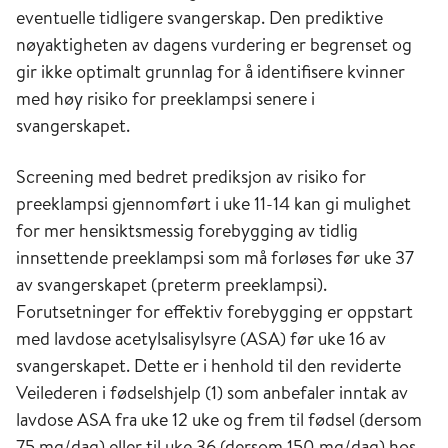
eventuelle tidligere svangerskap. Den prediktive
nøyaktigheten av dagens vurdering er begrenset og
gir ikke optimalt grunnlag for å identifisere kvinner
med høy risiko for preeklampsi senere i
svangerskapet.
Screening med bedret prediksjon av risiko for
preeklampsi gjennomført i uke 11-14 kan gi mulighet
for mer hensiktsmessig forebygging av tidlig
innsettende preeklampsi som må forløses før uke 37
av svangerskapet (preterm preeklampsi).
Forutsetninger for effektiv forebygging er oppstart
med lavdose acetylsalisylsyre (ASA) før uke 16 av
svangerskapet. Dette er i henhold til den reviderte
Veilederen i fødselshjelp (1) som anbefaler inntak av
lavdose ASA fra uke 12 uke og frem til fødsel (dersom
75 mg/dag) eller til uke 36 (dersom 150 mg/dag) hos