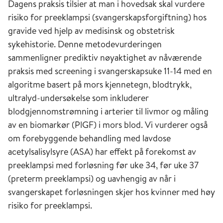
Dagens praksis tilsier at man i hovedsak skal vurdere
risiko for preeklampsi (svangerskapsforgiftning) hos
gravide ved hjelp av medisinsk og obstetrisk
sykehistorie. Denne metodevurderingen
sammenligner prediktiv nøyaktighet av nåværende
praksis med screening i svangerskapsuke 11-14 med en
algoritme basert på mors kjennetegn, blodtrykk,
ultralyd-undersøkelse som inkluderer
blodgjennomstrømning i arterier til livmor og måling
av en biomarkør (PlGF) i mors blod. Vi vurderer også
om forebyggende behandling med lavdose
acetylsalisylsyre (ASA) har effekt på forekomst av
preeklampsi med forløsning før uke 34, før uke 37
(preterm preeklampsi) og uavhengig av når i
svangerskapet forløsningen skjer hos kvinner med høy
risiko for preeklampsi.