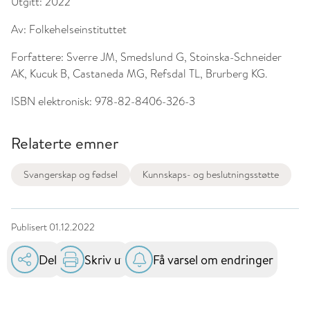
Utgitt:
2022
Av:
Folkehelseinstituttet
Forfattere:
Sverre JM, Smedslund G, Stoinska-Schneider
AK, Kucuk B, Castaneda MG, Refsdal TL, Brurberg KG.
ISBN elektronisk:
978-82-8406-326-3
Relaterte emner
Svangerskap og fødsel
Kunnskaps- og beslutningsstøtte
Publisert
01.12.2022
Del
Skriv ut
Få varsel om endringer