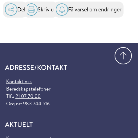
Del
Skriv ut
Få varsel om endringer
Gå
ADRESSE/KONTAKT
Kontakt oss
Beredskapstelefoner
Tlf.:
21 07 70 00
Org.nr: 983 744 516
AKTUELT