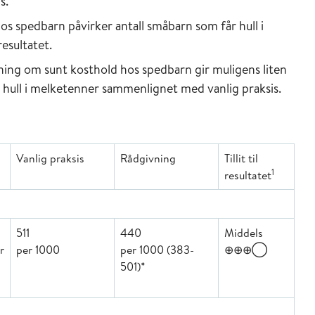
s.
s spedbarn påvirker antall småbarn som får hull i
resultatet.
vning om sunt kosthold hos spedbarn gir muligens liten
år hull i melketenner sammenlignet med vanlig praksis.
Vanlig praksis
Rådgivning
Tillit til
1
resultatet
511
440
Middels
r
per 1000
per 1000 (383-
⊕⊕⊕◯
501)*