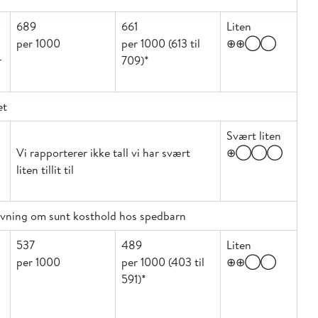
689
661
Liten
per 1000
per 1000 (613 til
⊕⊕◯◯
r
709)*
et
Svært liten
Vi rapporterer ikke tall vi har svært
⊕◯◯◯
liten tillit til
dgivning om sunt kosthold hos spedbarn
537
489
Liten
per 1000
per 1000 (403 til
⊕⊕◯◯
591)*