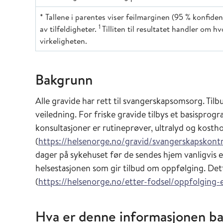
* Tallene i parentes viser feilmarginen (95 % konfiden
1
av tilfeldigheter.
Tilliten til resultatet handler om h
virkeligheten.
Bakgrunn
Alle gravide har rett til svangerskapsomsorg. Tilbud
veiledning. For friske gravide tilbys et basisprogr
konsultasjoner er rutineprøver, ultralyd og kosth
(
https://helsenorge.no/gravid/svangerskapskontr
dager på sykehuset før de sendes hjem vanligvis e
helsestasjonen som gir tilbud om oppfølging. Dett
(
https://helsenorge.no/etter-fodsel/oppfolging
Hva er denne informasjonen ba