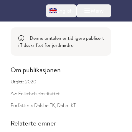
Change language
English
Meny
Denne omtalen er tidligere publisert
i Tidsskriftet for jordmødre
Om publikasjonen
Utgitt:
2020
Av:
Folkehelseinstituttet
Forfattere:
Dalsbø TK, Dahm KT.
l om endringer
Relaterte emner