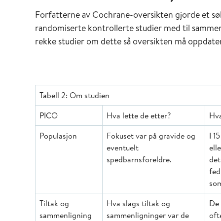
Forfatterne av Cochrane-oversikten gjorde et søk
randomiserte kontrollerte studier med til samme
rekke studier om dette så oversikten må oppdater
Tabell 2: Om studien
PICO
Hva lette de etter?
Hva
Populasjon
Fokuset var på gravide og
I 1
eventuelt
ell
spedbarnsforeldre.
det
fed
so
Tiltak og
Hva slags tiltak og
De 
sammenligning
sammenligninger var de
oft