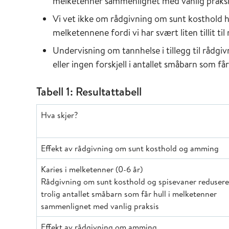
melketenner sammenlignet med vanlig praksi
Vi vet ikke om rådgivning om sunt kosthold ho
melketennene fordi vi har svært liten tillit til 
Undervisning om tannhelse i tillegg til rådgi
eller ingen forskjell i antallet småbarn som f
Tabell 1: Resultattabell
Hva skjer?
Effekt av rådgivning om sunt kosthold og amming
Karies i melketenner (0-6 år)
Rådgivning om sunt kosthold og spisevaner redusere
trolig antallet småbarn som får hull i melketenner
sammenlignet med vanlig praksis
Effekt av rådgivning om amming