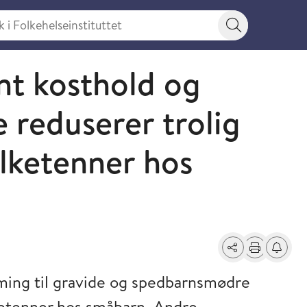
 Folkehelseinstituttet
Søkeknapp
nt kosthold og
 reduserer trolig
melketenner hos
Del
Skriv ut
Få varse
ing til gravide og spedbarnsmødre
elketenner hos småbarn. Andre