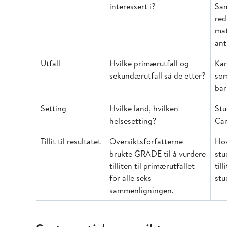
interessert i?
Sam
red
mat
ant
Utfall
Hvilke primærutfall og
Kar
sekundærutfall så de etter?
som
bar
Setting
Hvilke land, hvilken
Stu
helsesetting?
Can
Tillit til resultatet
Oversiktsforfatterne
Hov
brukte GRADE til å vurdere
stu
tilliten til primærutfallet
til
for alle seks
stu
sammenligningen.