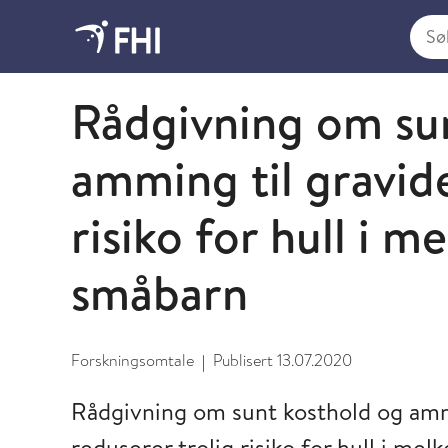
Søk i
2020 - publikasjoner fra FHI
Rådgivning om su
amming til gravide
risiko for hull i 
småbarn
Forskningsomtale
Publisert
13.07.2020
|
Rådgivning om sunt kosthold og amm
reduserer trolig risiko for hull i m