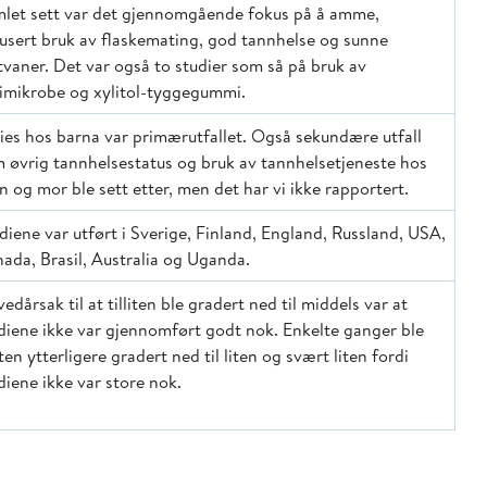
let sett var det gjennomgående fokus på å amme,
usert bruk av flaskemating, god tannhelse og sunne
vaner. Det var også to studier som så på bruk av
imikrobe og xylitol-tyggegummi.
ies hos barna var primærutfallet. Også sekundære utfall
 øvrig tannhelsestatus og bruk av tannhelsetjeneste hos
n og mor ble sett etter, men det har vi ikke rapportert.
diene var utført i Sverige, Finland, England, Russland, USA,
ada, Brasil, Australia og Uganda.
edårsak til at tilliten ble gradert ned til middels var at
diene ikke var gjennomført godt nok. Enkelte ganger ble
liten ytterligere gradert ned til liten og svært liten fordi
diene ikke var store nok.