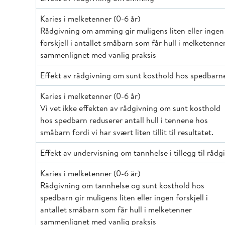
Karies i melketenner (0-6 år)
Rådgivning om amming gir muligens liten eller ingen
forskjell i antallet småbarn som får hull i melketenne
sammenlignet med vanlig praksis
Effekt av rådgivning om sunt kosthold hos spedbarn
Karies i melketenner (0-6 år)
Vi vet ikke effekten av rådgivning om sunt kosthold
hos spedbarn reduserer antall hull i tennene hos
småbarn fordi vi har svært liten tillit til resultatet.
Effekt av undervisning om tannhelse i tillegg til rå
Karies i melketenner (0-6 år)
Rådgivning om tannhelse og sunt kosthold hos
spedbarn gir muligens liten eller ingen forskjell i
antallet småbarn som får hull i melketenner
sammenlignet med vanlig praksis