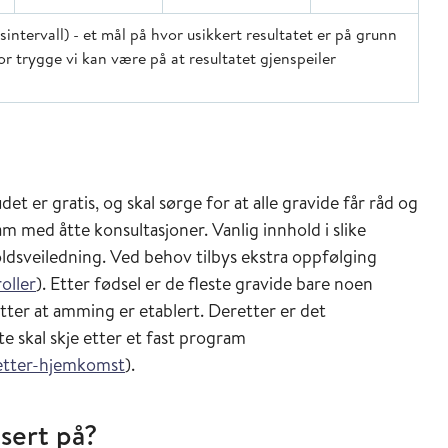
sintervall) - et mål på hvor usikkert resultatet er på grunn
vor trygge vi kan være på at resultatet gjenspeiler
et er gratis, og skal sørge for at alle gravide får råd og
am med åtte konsultasjoner. Vanlig innhold i slike
oldsveiledning. Ved behov tilbys ekstra oppfølging
oller
). Etter fødsel er de fleste gravide bare noen
tter at amming er etablert. Deretter er det
e skal skje etter et fast program
-etter-hjemkomst
).
sert på?