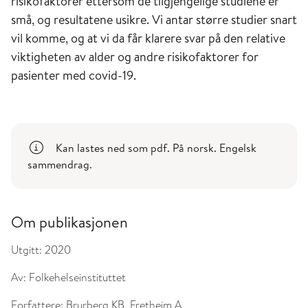
risikofaktorer ettersom de tilgjengelige studiene er
små, og resultatene usikre. Vi antar større studier snart
vil komme, og at vi da får klarere svar på den relative
viktigheten av alder og andre risikofaktorer for
pasienter med covid-19.
Kan lastes ned som pdf. På norsk. Engelsk
sammendrag.
Om publikasjonen
Utgitt:
2020
Av:
Folkehelseinstituttet
Forfattere:
Brurberg KB, Fretheim A.