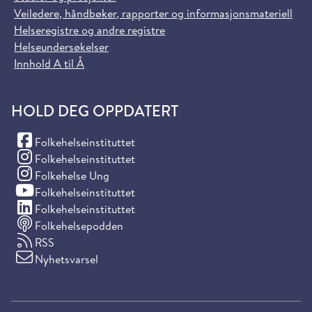
Veiledere, håndbøker, rapporter og informasjonsmateriell
Helseregistre og andre registre
Helseundersøkelser
Innhold A til Å
HOLD DEG OPPDATERT
(Facebook)
Folkehelseinstituttet
(Instagram)
Folkehelseinstituttet
(Instagram)
Folkehelse Ung
(YouTube)
Folkehelseinstituttet
(LinkedIn)
Folkehelseinstituttet
Folkehelsepodden
RSS
Nyhetsvarsel