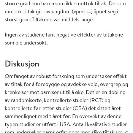
større grad enn barna som ikke mottok tiltak. De som
mottok tiltak gitt av ungdom («peers») åpnet seg i
størst grad. Tiltakene var middels lange.
Ingen av studiene fant negative effekter av tiltakene
som ble undersøkt.
Diskusjon
Omfanget av robust forskning som undersøker effekt
av tiltak for å forebygge og avdekke vold, overgrep og
krenkelser mot barn ser ut til å øke. Det er en dobling
av randomiserte, kontrollerte studier (RCT) og
kontrollerte før-etter-studier (CBA) det siste tiåret
sammenlignet med tiåret før. En overvekt av denne
typen studier er utført i USA. Antall kvalitative studier
som undersøker barns erfaringer med slike tiltak ser ut