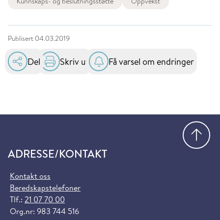
Kunnskaps- og beslutningsstøtte
Oppvekst
Publisert
04.03.2019
Del
Skriv ut
Få varsel om endringer
Gå
ADRESSE/KONTAKT
Kontakt oss
Beredskapstelefoner
Tlf.:
21 07 70 00
Org.nr: 983 744 516