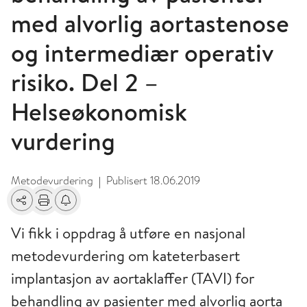
med alvorlig aortastenose
og intermediær operativ
risiko. Del 2 –
Helseøkonomisk
vurdering
Metodevurdering
Publisert
18.06.2019
|
Del
Skriv ut
Få varsel om endringer
Vi fikk i oppdrag å utføre en nasjonal
metodevurdering om kateterbasert
implantasjon av aortaklaffer (TAVI) for
behandling av pasienter med alvorlig aorta