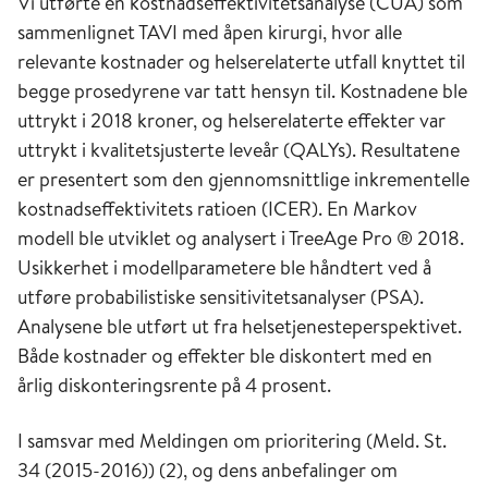
Vi utførte en kostnadseffektivitetsanalyse (CUA) som
sammenlignet TAVI med åpen kirurgi, hvor alle
relevante kostnader og helserelaterte utfall knyttet til
begge prosedyrene var tatt hensyn til. Kostnadene ble
uttrykt i 2018 kroner, og helserelaterte effekter var
uttrykt i kvalitetsjusterte leveår (QALYs). Resultatene
er presentert som den gjennomsnittlige inkrementelle
kostnadseffektivitets ratioen (ICER). En Markov
modell ble utviklet og analysert i TreeAge Pro ® 2018.
Usikkerhet i modellparametere ble håndtert ved å
utføre probabilistiske sensitivitetsanalyser (PSA).
Analysene ble utført ut fra helsetjenesteperspektivet.
Både kostnader og effekter ble diskontert med en
årlig diskonteringsrente på 4 prosent.
I samsvar med Meldingen om prioritering (Meld. St.
34 (2015-2016)) (2), og dens anbefalinger om