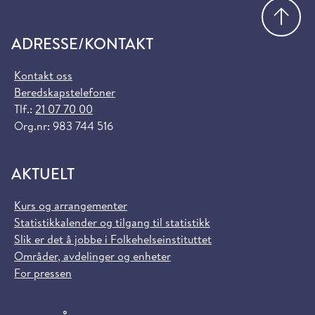
Gå
ADRESSE/KONTAKT
Kontakt oss
Beredskapstelefoner
Tlf.:
21 07 70 00
Org.nr: 983 744 516
AKTUELT
Kurs og arrangementer
Statistikkalender og tilgang til statistikk
Slik er det å jobbe i Folkehelseinstituttet
Områder, avdelinger og enheter
For pressen