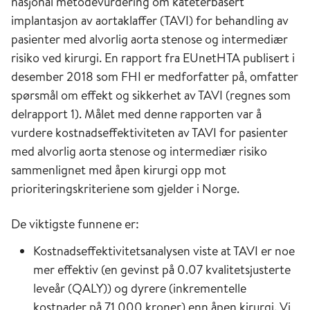
nasjonal metodevurdering om kateterbasert
implantasjon av aortaklaffer (TAVI) for behandling av
pasienter med alvorlig aorta stenose og intermediær
risiko ved kirurgi. En rapport fra EUnetHTA publisert i
desember 2018 som FHI er medforfatter på, omfatter
spørsmål om effekt og sikkerhet av TAVI (regnes som
delrapport 1). Målet med denne rapporten var å
vurdere kostnadseffektiviteten av TAVI for pasienter
med alvorlig aorta stenose og intermediær risiko
sammenlignet med åpen kirurgi opp mot
prioriteringskriteriene som gjelder i Norge.
De viktigste funnene er:
Kostnadseffektivitetsanalysen viste at TAVI er noe
mer effektiv (en gevinst på 0.07 kvalitetsjusterte
leveår (QALY)) og dyrere (inkrementelle
kostnader på 71 000 kroner) enn åpen kirurgi. Vi