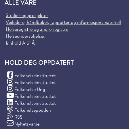
ALLE VÅRE
Studier og prosjekter
Veiledere, håndbøker, rapporter og informasjonsmateriell
Helseregistre og andre registre
Helseundersøkelser
Innhold A til Å
HOLD DEG OPPDATERT
(Facebook)
Folkehelseinstituttet
(Instagram)
Folkehelseinstituttet
(Instagram)
Folkehelse Ung
(YouTube)
Folkehelseinstituttet
(LinkedIn)
Folkehelseinstituttet
Folkehelsepodden
RSS
Nyhetsvarsel