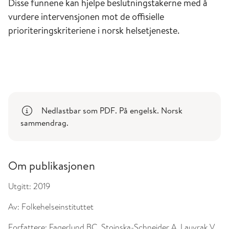
Disse funnene kan hjelpe beslutningstakerne med å
vurdere intervensjonen mot de offisielle
prioriteringskriteriene i norsk helsetjeneste.
Nedlastbar som PDF. På engelsk. Norsk
sammendrag.
Om publikasjonen
Utgitt:
2019
Av:
Folkehelseinstituttet
Forfattere:
Fagerlund BC, Stoinska-Schneider A, Lauvrak V,