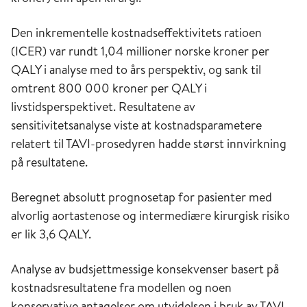
Den inkrementelle kostnadseffektivitets ratioen
(ICER) var rundt 1,04 millioner norske kroner per
QALY i analyse med to års perspektiv, og sank til
omtrent 800 000 kroner per QALY i
livstidsperspektivet. Resultatene av
sensitivitetsanalyse viste at kostnadsparametere
relatert til TAVI-prosedyren hadde størst innvirkning
på resultatene.
Beregnet absolutt prognosetap for pasienter med
alvorlig aortastenose og intermediære kirurgisk risiko
er lik 3,6 QALY.
Analyse av budsjettmessige konsekvenser basert på
kostnadsresultatene fra modellen og noen
konservative antagelser om utvidelsen i bruk av TAVI,