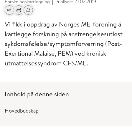
Forskningskartlegging
Publisert
27.02.2019
|
Del
Skriv ut
Få varsel om endringer
Vi fikk i oppdrag av Norges ME-forening å
kartlegge forskning på anstrengelsesutløst
sykdomsfølelse/symptomforverring (Post-
Exertional Malaise, PEM) ved kronisk
utmattelsessyndrom CFS/ME.
Innhold på denne siden
Hovedbudskap