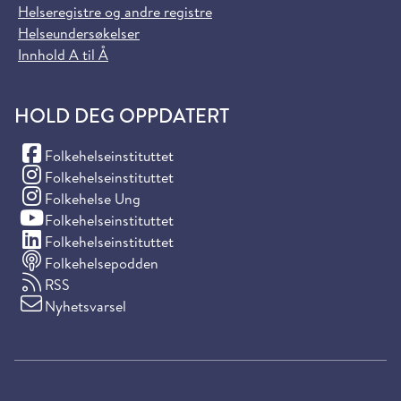
Helseregistre og andre registre
Helseundersøkelser
Innhold A til Å
HOLD DEG OPPDATERT
(Facebook)
Folkehelseinstituttet
(Instagram)
Folkehelseinstituttet
(Instagram)
Folkehelse Ung
(YouTube)
Folkehelseinstituttet
(LinkedIn)
Folkehelseinstituttet
Folkehelsepodden
RSS
Nyhetsvarsel