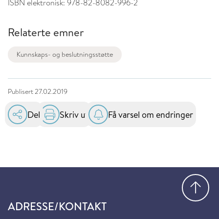
ISBN elektronisk:
978-82-8082-996-2
Relaterte emner
Kunnskaps- og beslutningsstøtte
Publisert
27.02.2019
Del
Skriv ut
Få varsel om endringer
Gå
ADRESSE/KONTAKT