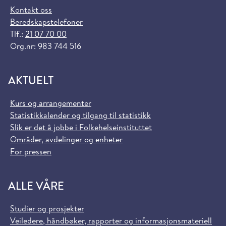
Kontakt oss
Beredskapstelefoner
Tlf.:
21 07 70 00
Org.nr: 983 744 516
AKTUELT
Kurs og arrangementer
Statistikkalender og tilgang til statistikk
Slik er det å jobbe i Folkehelseinstituttet
Områder, avdelinger og enheter
For pressen
ALLE VÅRE
Studier og prosjekter
Veiledere, håndbøker, rapporter og informasjonsmateriell