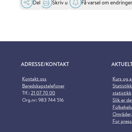
Del
Skriv ut
Få varsel om endringe
ADRESSE/KONTAKT
AKTUEL
Kontakt oss
Kurs og 
Beredskapstelefoner
Statistikk
Tlf.:
21 07 70 00
statistikk
Org.nr: 983 744 516
Slik er de
Folkehels
Områder,
For pres