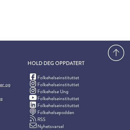
Gå
HOLD DEG OPPDATERT
(Facebook)
Folkehelseinstituttet
(Instagram)
ter og
Folkehelseinstituttet
(Instagram)
Folkehelse Ung
(YouTube)
re
Folkehelseinstituttet
(LinkedIn)
Folkehelseinstituttet
Folkehelsepodden
RSS
Nyhetsvarsel