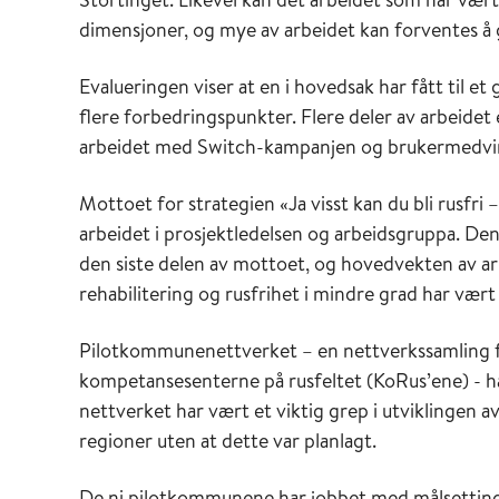
dimensjoner, og mye av arbeidet kan forventes å gi
Evalueringen viser at en i hovedsak har fått til et
flere forbedringspunkter. Flere deler av arbeidet
arbeidet med Switch-kampanjen og brukermedvi
Mottoet for strategien «Ja visst kan du bli rusfr
arbeidet i prosjektledelsen og arbeidsgruppa. De
den siste delen av mottoet, og hovedvekten av ar
rehabilitering og rusfrihet i mindre grad har vær
Pilotkommunenettverket – en nettverkssamling 
kompetansesenterne på rusfeltet (KoRus’ene) - ha
nettverket har vært et viktig grep i utviklingen a
regioner uten at dette var planlagt.
De ni pilotkommunene har jobbet med målsettinge