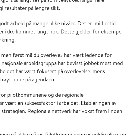
 resultater på lengre sikt.
 godt arbeid på mange ulike nivåer. Det er imidlertid
 er ikke kommet langt nok. Dette gjelder for eksempel
rkning.
i – men først må du overleve» har vært ledende for
n nasjonale arbeidsgruppa har bevisst jobbet mest med
beidet har vært fokusert på overlevelse, mens
t høyt oppe på agendaen.
for pilotkommunene og de regionale
r vært en suksessfaktor i arbeidet. Etableringen av
v strategien. Regionale nettverk har vokst frem i noen
ne på ulike måter. Pilotkommunene er veldig ulike, og