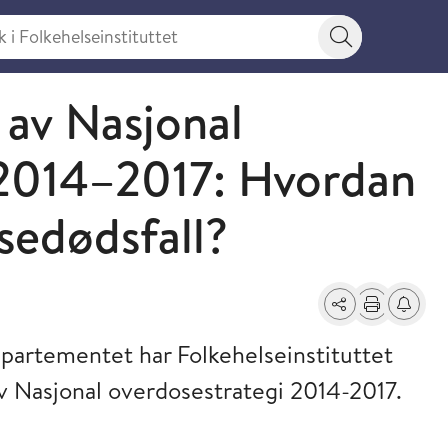
 Folkehelseinstituttet
Søkeknapp
 av Nasjonal
 2014–2017: Hvordan
sedødsfall?
Del
Skriv ut
Få varse
partementet har Folkehelseinstituttet
v Nasjonal overdosestrategi 2014-2017.