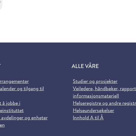
r
T
ALLE VÅRE
arrangementer
Studier og prosjekter
alender og tilgang til
Veiledere, håndbøker, rappor
informasjonsmateriell
t å jobbe i
Helseregistre og andre regist
einstituttet
Helseundersøkelser
 avdelinger og enheter
Innhold A til Å
sen