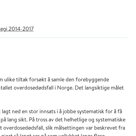
tegi 2014-2017
 ulike tiltak forsøkt å samle den forebyggende
ntallet overdosedødsfall i Norge. Det langsiktige målet
agt ned en stor innsats i å jobbe systematisk for å få
på lang sikt. På tross av det helhetlige og systematiske
let overdosedødsfall, slik målsettingen var beskrevet fra
gjort så langt ses på som vellykket langs flere