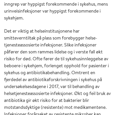
inngrep var hyppigst forekommende i sykehus, mens
urinveisinfeksjoner var hyppigst forekommende i
sykehjem.
Det er viktig at helseinstitusjonene har
smitteverntiltak på plass som forebygger helse­
tjenesteassosierte infeksjoner. Slike infeksjoner
påfører den som rammes lidelse og i verste fall økt
risiko for død. Ofte fører de til sykehusinnleggelse av
beboere i sykehjem, forlenget opphold for pasienter i
sykehus og antibiotikabehandling. Omtrent en
fjerdedel av antibiotikaforskrivningen i sykehus på
undersøkelsesdagene i 2017, var til behandling av
helsetjenesteassosierte infeksjoner. Økt og feil bruk av
antibiotika gir økt risiko for at bakterier blir
motstandsdyktige (resistente) mot medikamentene.
Infeksjoner forårsaket av resistente mikrober kan