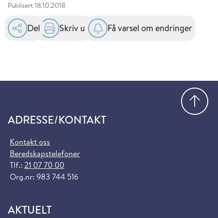
Publisert
18.10.2018
Del
Skriv ut
Få varsel om endringer
Gå
ADRESSE/KONTAKT
Kontakt oss
Beredskapstelefoner
Tlf.:
21 07 70 00
Org.nr: 983 744 516
AKTUELT