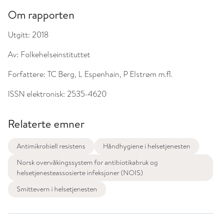
Om rapporten
Utgitt:
2018
Av:
Folkehelseinstituttet
Forfattere:
TC Berg, L Espenhain, P Elstrøm m.fl.
ISSN elektronisk:
2535-4620
Relaterte emner
Antimikrobiell resistens
Håndhygiene i helsetjenesten
Norsk overvåkingssystem for antibiotikabruk og
helsetjenesteassosierte infeksjoner (NOIS)
Smittevern i helsetjenesten