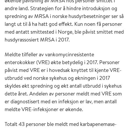
økende påvisning av MRSA hos personer smittet i
andre land. Strategien for å hindre introduksjon og
spredning av MRSA i norske husdyrbesetninger ser så
langt ut til å ha hatt god effekt. Kun noen få personer
med antatt smittested i Norge, ble påvist smittet med
husdyrassosiert MRSA i 2017.
Meldte tilfeller av vankomycinresistente
enterokokker (VRE) økte betydelig i 2017. Personer
påvist med VRE er i hovedsak knyttet til kjente VRE-
utbrudd ved norske sykehus og økningen i 2017
skyldes økt spredning og økt antall utbrudd i sykehus
dette året. Andelen av personer meldt med VRE som
er diagnostisert med en infeksjon er lav, men antall
meldte VRE-infeksjoner er økende.
Totalt 43 personer ble meldt med karbapenemase-