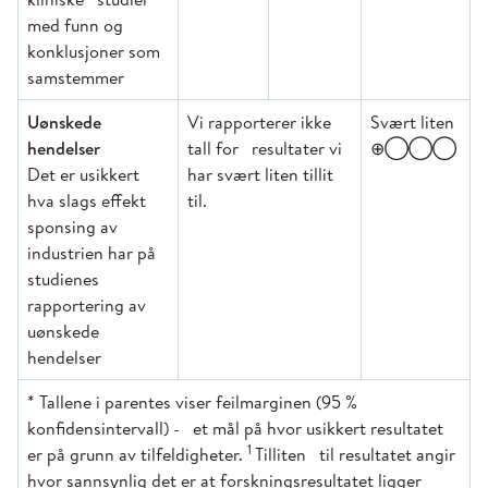
med funn og
konklusjoner som
samstemmer
Uønskede
Vi rapporterer ikke
Svært liten
hendelser
tall for resultater vi
⊕◯◯◯
Det er usikkert
har svært liten tillit
hva slags effekt
til.
sponsing av
industrien har på
studienes
rapportering av
uønskede
hendelser
* Tallene i parentes viser feilmarginen (95 %
konfidensintervall) - et mål på hvor usikkert resultatet
1
er på grunn av tilfeldigheter.
Tilliten til resultatet angir
hvor sannsynlig det er at forskningsresultatet ligger