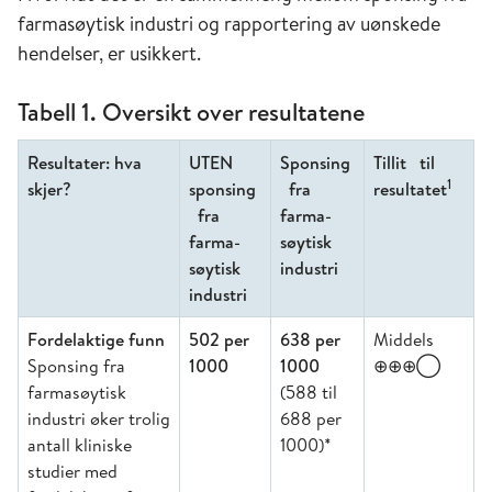
farmasøytisk industri og rapportering av uønskede
hendelser, er usikkert.
Tabell 1. Oversikt over resultatene
Resultater: hva
UTEN
Sponsing
Tillit til
1
skjer?
sponsing
fra
resultatet
fra
farma-
farma-
søytisk
søytisk
industri
industri
Fordelaktige funn
502 per
638 per
Middels
Sponsing fra
1000
1000
⊕⊕⊕◯
farmasøytisk
(588 til
industri øker trolig
688 per
antall kliniske
1000)*
studier med