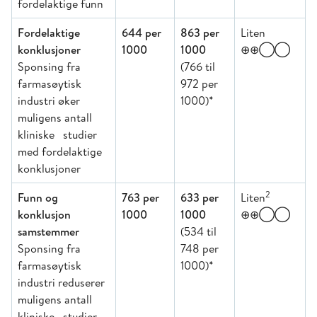
fordelaktige funn
Fordelaktige
644 per
863 per
Liten
konklusjoner
1000
1000
⊕⊕◯◯
Sponsing fra
(766 til
farmasøytisk
972 per
industri øker
1000)*
muligens antall
kliniske studier
med fordelaktige
konklusjoner
2
Funn og
763 per
633 per
Liten
konklusjon
1000
1000
⊕⊕◯◯
samstemmer
(534 til
Sponsing fra
748 per
farmasøytisk
1000)*
industri reduserer
muligens antall
kliniske studier