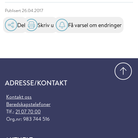
Publisert
26.04.2017
Del
Skriv ut
Få varsel om endringer
Gå
ADRESSE/KONTAKT
Kontakt oss
Beredskapstelefoner
Tlf.:
21 07 70 00
Org.nr: 983 744 516