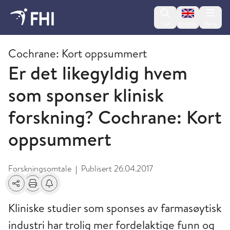
Change lan
Søk
English
Meny
2017 - publikasjoner fra FHI
Cochrane: Kort oppsummert
Er det likegyldig hvem
som sponser klinisk
forskning? Cochrane: Kort
oppsummert
Forskningsomtale
Publisert
26.04.2017
|
Del
Skriv ut
Få varsel om endringer
Kliniske studier som sponses av farmasøytisk
industri har trolig mer fordelaktige funn og