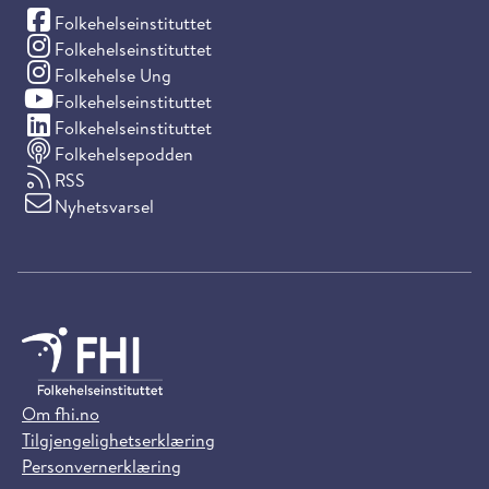
(Facebook)
Folkehelseinstituttet
(Instagram)
Folkehelseinstituttet
(Instagram)
Folkehelse Ung
(YouTube)
Folkehelseinstituttet
(LinkedIn)
Folkehelseinstituttet
Folkehelsepodden
RSS
Nyhetsvarsel
Om fhi.no
Tilgjengelighetserklæring
Personvernerklæring