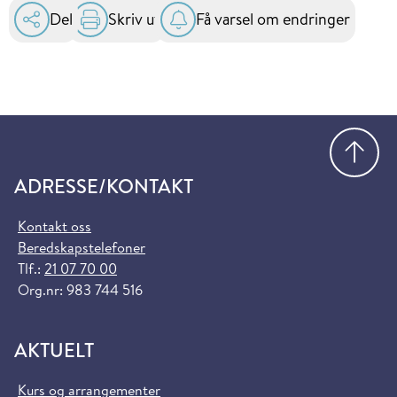
Del
Skriv ut
Få varsel om endringer
Gå
ADRESSE/KONTAKT
Kontakt oss
Beredskapstelefoner
Tlf.:
21 07 70 00
Org.nr: 983 744 516
AKTUELT
Kurs og arrangementer