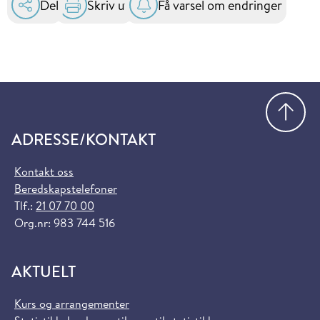
Del
Skriv ut
Få varsel om endringer
Gå
ADRESSE/KONTAKT
Kontakt oss
Beredskapstelefoner
Tlf.:
21 07 70 00
Org.nr: 983 744 516
AKTUELT
Kurs og arrangementer