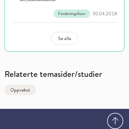
30.04.2018
Forskningsfunn
Se alle
Relaterte temasider/studier
Oppvekst
Gå