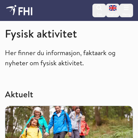
Change lan
Søk
English
Meny
Levevaner, kosthold og ernæring
Fysisk aktivitet
Her finner du informasjon, faktaark og
nyheter om fysisk aktivitet.
Aktuelt
KAN og UngKAN – kartleggingsundersøkelser av fysisk aktivi