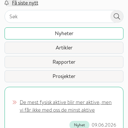
Få siste nytt
Søk på valgt sidetype i tema / område
Søk på valgt sidetype i tema / område
Søk
Nyheter
Artikler
Rapporter
Prosjekter
De mest fysisk aktive blir mer aktive, men
vi får ikke med oss de minst aktive
09.06.2026
Nyhet