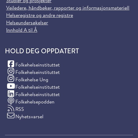
Studier og prosjekter
Veiledere, håndbøker, rapporter og informasjonsmateriell
Helseregistre og andre registre
Helseundersøkelser
Innhold A til Å
HOLD DEG OPPDATERT
(Facebook)
Folkehelseinstituttet
(Instagram)
Folkehelseinstituttet
(Instagram)
Folkehelse Ung
(YouTube)
Folkehelseinstituttet
(LinkedIn)
Folkehelseinstituttet
Folkehelsepodden
RSS
Nyhetsvarsel