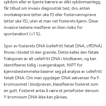
sykdom eller er kjente bærere av slikt sykdomsanlegg,
får tilbud om invasiv diagnostisk test, dvs. enten
morkakeprøve (etter uke 11) eller fostervannsprøve
(etter uke 15), uten at man vet fosterets kjønn. Disse
invasive testene medfører en liten risiko for
spontanabort (<1 %).
Spor av fosterets DNA (cellefritt føtalt DNA, cffDNA)
finnes i blodet til den gravide. Dette kalles den føtale
fraksjonen av alt cellefritt DNA i blodbanen, og kan
identifiseres tidlig i svangerskapet. NIPT for
kjønnsbestemmelse baserer seg på analyse av cellefritt
føtalt DNA. Om man oppdager DNA sekvenser fra Y-
kromosomet i blodprøven, klassifiseres fosteret som
en gutt. Fosteret antas å være et jentefoster dersom
Y-kromosom DNA ikke kan påvises.