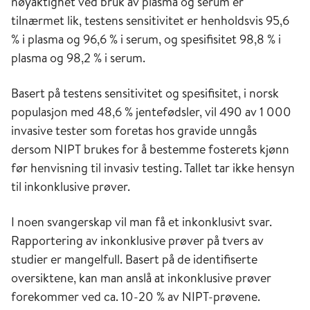
nøyaktighet ved bruk av plasma og serum er
tilnærmet lik, testens sensitivitet er henholdsvis 95,6
% i plasma og 96,6 % i serum, og spesifisitet 98,8 % i
plasma og 98,2 % i serum.
Basert på testens sensitivitet og spesifisitet, i norsk
populasjon med 48,6 % jentefødsler, vil 490 av 1 000
invasive tester som foretas hos gravide unngås
dersom NIPT brukes for å bestemme fosterets kjønn
før henvisning til invasiv testing. Tallet tar ikke hensyn
til inkonklusive prøver.
I noen svangerskap vil man få et inkonklusivt svar.
Rapportering av inkonklusive prøver på tvers av
studier er mangelfull. Basert på de identifiserte
oversiktene, kan man anslå at inkonklusive prøver
forekommer ved ca. 10-20 % av NIPT-prøvene.