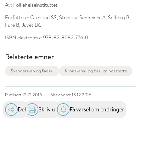
Av:
Folkehelseinstituttet
Forfattere:
Ormstad SS, Stoinska-Schneider A, Solberg B,
Fure B, Juvet LK.
ISBN elektronisk:
978-82-8082-776-0
Relaterte emner
Svangerskap og fødsel
Kunnskaps- og beslutningsstøtte
Publisert
12.12.2016
|
Sist endret
13.12.2016
Del
Skriv ut
Få varsel om endringer