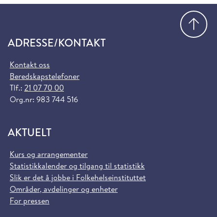
Gå
ADRESSE/KONTAKT
Kontakt oss
Beredskapstelefoner
Tlf.:
21 07 70 00
Org.nr: 983 744 516
AKTUELT
Kurs og arrangementer
Statistikkalender og tilgang til statistikk
Slik er det å jobbe i Folkehelseinstituttet
Områder, avdelinger og enheter
For pressen