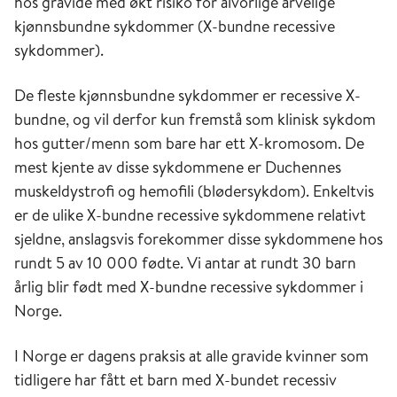
hos gravide med økt risiko for alvorlige arvelige
kjønnsbundne sykdommer (X-bundne recessive
sykdommer).
De fleste kjønnsbundne sykdommer er recessive X-
bundne, og vil derfor kun fremstå som klinisk sykdom
hos gutter/menn som bare har ett X-kromosom. De
mest kjente av disse sykdommene er Duchennes
muskeldystrofi og hemofili (blødersykdom). Enkeltvis
er de ulike X-bundne recessive sykdommene relativt
sjeldne, anslagsvis forekommer disse sykdommene hos
rundt 5 av 10 000 fødte. Vi antar at rundt 30 barn
årlig blir født med X-bundne recessive sykdommer i
Norge.
I Norge er dagens praksis at alle gravide kvinner som
tidligere har fått et barn med X-bundet recessiv