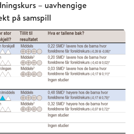
edningskurs – uavhengige
ekt på samspill