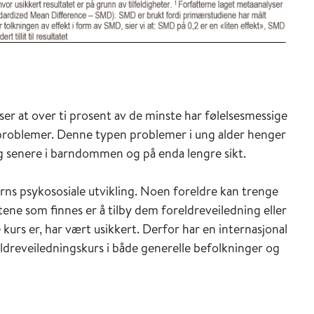
ser at over ti prosent av de minste har følelsesmessige
sproblemer. Denne typen problemer i ung alder henger
g senere i barndommen og på enda lengre sikt.
 barns psykososiale utvikling. Noen foreldre kan trenge
etene som finnes er å tilby dem foreldreveiledning eller
e kurs er, har vært usikkert. Derfor har en internasjonal
dreveiledningskurs i både generelle befolkninger og