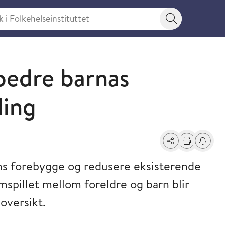
 Folkehelseinstituttet
Søkeknapp
bedre barnas
ling
Del
Skriv ut
Få varse
ns forebygge og redusere eksisterende
spillet mellom foreldre og barn blir
oversikt.