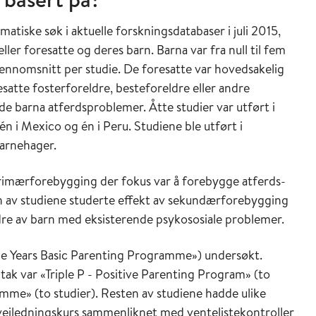
tiske søk i aktuelle forskningsdatabaser i juli 2015,
ler foresatte og deres barn. Barna var fra null til fem
jennomsnitt per studie. De foresatte var hovedsakelig
esatte fosterforeldre, besteforeldre eller andre
de barna atferdsproblemer. Åtte studier var utført i
 én i Mexico og én i Peru. Studiene ble utført i
arnehager.
rimærforebygging der fokus var å forebygge atferds-
en av studiene studerte effekt av sekundærforebygging
eldre av barn med eksisterende psykososiale problemer.
le Years Basic Parenting Programme») undersøkt.
ak var «Triple P - Positive Parenting Program» (to
me» (to studier). Resten av studiene hadde ulike
reveiledningskurs sammenliknet med ventelistekontroller