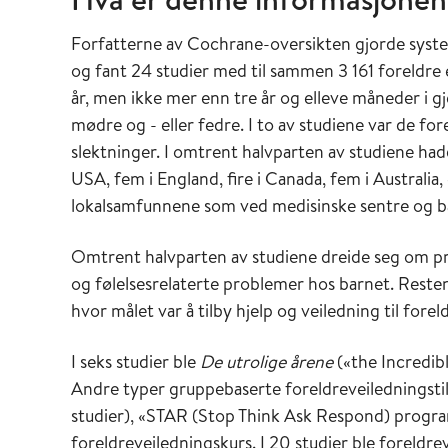
Forfatterne av Cochrane-oversikten gjorde systema
og fant 24 studier med til sammen 3 161 foreldre el
år, men ikke mer enn tre år og elleve måneder i g
mødre og - eller fedre. I to av studiene var de for
slektninger. I omtrent halvparten av studiene had
USA, fem i England, fire i Canada, fem i Australia,
lokalsamfunnene som ved medisinske sentre og b
Omtrent halvparten av studiene dreide seg om p
og følelsesrelaterte problemer hos barnet. Rest
hvor målet var å tilby hjelp og veiledning til for
I seks studier ble
De utrolige årene
(«the Incredib
Andre typer gruppebaserte foreldreveiledningstilt
studier), «STAR (Stop Think Ask Respond) program
foreldreveiledningskurs. I 20 studier ble foreld