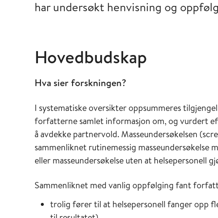
har undersøkt henvisning og oppfølg
Hovedbudskap
Hva sier forskningen?
I systematiske oversikter oppsummeres tilgjengel
forfatterne samlet informasjon om, og vurdert ef
å avdekke partnervold. Masseundersøkelsen (scree
sammenliknet rutinemessig masseundersøkelse me
eller masseundersøkelse uten at helsepersonell gj
Sammenliknet med vanlig oppfølging fant forfatt
trolig fører til at helsepersonell fanger opp f
til resultatet)