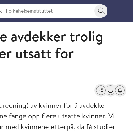
 Folkehelseinstituttet
Søkeknapp
 avdekker trolig
er utsatt for
Del
Skriv ut
Få varse
reening) av kvinner for å avdekke
nne fange opp flere utsatte kvinner. Vi
år med kvinnene etterpå, da få studier