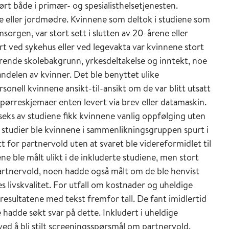
rt både i primær- og spesialisthelsetjenesten.
e eller jordmødre. Kvinnene som deltok i studiene som
sorgen, var stort sett i slutten av 20-årene eller
t ved sykehus eller ved legevakta var kvinnene stort
rende skolebakgrunn, yrkesdeltakelse og inntekt, noe
andelen av kvinner. Det ble benyttet ulike
onell kvinnene ansikt-til-ansikt om de var blitt utsatt
spørreskjemaer enten levert via brev eller datamaskin.
I seks av studiene fikk kvinnene vanlig oppfølging uten
studier ble kvinnene i sammenlikningsgruppen spurt i
 for partnervold uten at svaret ble videreformidlet til
e ble målt ulikt i de inkluderte studiene, men stort
 partnervold, noen hadde også målt om de ble henvist
es livskvalitet. For utfall om kostnader og uheldige
resultatene med tekst fremfor tall. De fant imidlertid
 hadde søkt svar på dette. Inkludert i uheldige
ed å bli stilt screeningsspørsmål om partnervold.