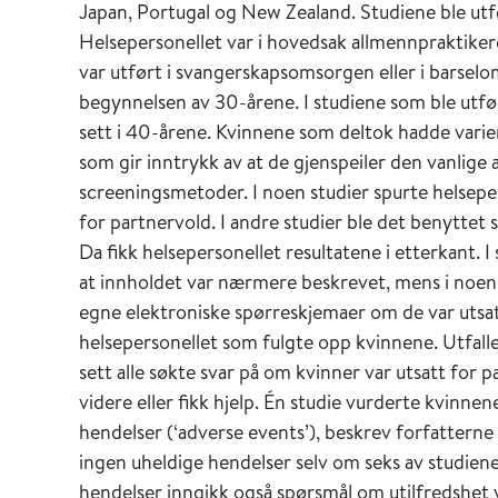
Japan, Portugal og New Zealand. Studiene ble utfø
Helsepersonellet var i hovedsak allmennpraktiker
var utført i svangerskapsomsorgen eller i barselom
begynnelsen av 30-årene. I studiene som ble utfør
sett i 40-årene. Kvinnene som deltok hadde varie
som gir inntrykk av at de gjenspeiler den vanlige 
screeningsmetoder. I noen studier spurte helsepers
for partnervold. I andre studier ble det benyttet 
Da fikk helsepersonellet resultatene i etterkant. 
at innholdet var nærmere beskrevet, mens i noen 
egne elektroniske spørreskjemaer om de var utsatt
helsepersonellet som fulgte opp kvinnene. Utfallen
sett alle søkte svar på om kvinner var utsatt for
videre eller fikk hjelp. Én studie vurderte kvinnen
hendelser (‘adverse events’), beskrev forfatterne 
ingen uheldige hendelser selv om seks av studiene
hendelser inngikk også spørsmål om utilfredshet v