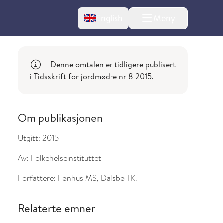
Change language
English
Meny
Denne omtalen er tidligere publisert
i Tidsskrift for jordmødre nr 8 2015.
Om publikasjonen
Utgitt:
2015
l om endringer
Av:
Folkehelseinstituttet
Forfattere:
Fønhus MS, Dalsbø TK.
Relaterte emner