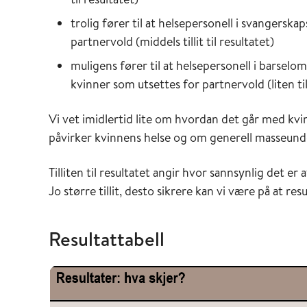
trolig fører til at helsepersonell i svangers
partnervold (middels tillit til resultatet)
muligens fører til at helsepersonell i barselo
kvinner som utsettes for partnervold (liten tilli
Vi vet imidlertid lite om hvordan det går med k
påvirker kvinnens helse og om generell masseunde
Tilliten til resultatet angir hvor sannsynlig det e
Jo større tillit, desto sikrere kan vi være på at re
Resultattabell