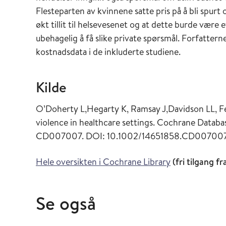
Flesteparten av kvinnene satte pris på å bli spurt
økt tillit til helsevesenet og at dette burde være e
ubehagelig å få slike private spørsmål. Forfatter
kostnadsdata i de inkluderte studiene.
Kilde
O’Doherty L,Hegarty K, Ramsay J,Davidson LL, Fe
violence in healthcare settings. Cochrane Databas
CD007007. DOI: 10.1002/14651858.CD007007
Hele oversikten i Cochrane Library
(fri tilgang f
Se også