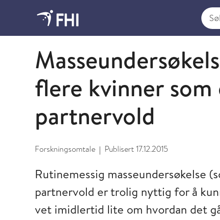
Søk i
2015 - publikasjoner fra FHI
Masseundersøkelse
flere kvinner som 
partnervold
Forskningsomtale
Publisert
17.12.2015
|
Rutinemessig masseundersøkelse (sc
partnervold er trolig nyttig for å ku
vet imidlertid lite om hvordan det g