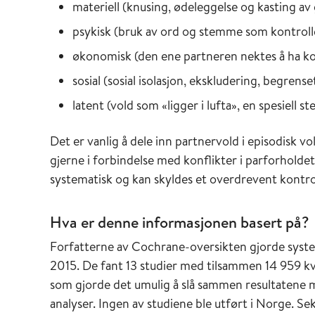
materiell (knusing, ødeleggelse og kasting av 
psykisk (bruk av ord og stemme som kontroller
økonomisk (den ene partneren nektes å ha kon
sosial (sosial isolasjon, ekskludering, begrens
latent (vold som «ligger i lufta», en spesiell 
Det er vanlig å dele inn partnervold i episodisk 
gjerne i forbindelse med konflikter i parforhold
systematisk og kan skyldes et overdrevent kontro
Hva er denne informasjonen basert på?
Forfatterne av Cochrane-oversikten gjorde system
2015. De fant 13 studier med tilsammen 14 959 kv
som gjorde det umulig å slå sammen resultatene 
analyser. Ingen av studiene ble utført i Norge. Sek