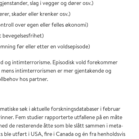
gjenstander, slag i vegger og dører osv.)
er, skader eller krenker osv.)
troll over egen eller felles økonomi)
et bevegelsesfrihet)
stemning før eller etter en voldsepisode)
vold og intimterrorisme. Episodisk vold forekommer
et mens intimterrorismen er mer gjentakende og
llbehov hos partner.
atiske søk i aktuelle forskningsdatabaser i februar
inner. Fem studier rapporterte utfallene på en måte
med de resterende åtte som ble slått sammen i meta-
s ble utført i USA, fire i Canada og én fra henholdsvis