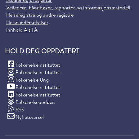
Studier og prosjekter
Veiledere, håndbøker, rapporter og informasjonsmateriell
Helseregistre og andre registre
Helseundersøkelser
Innhold A til Å
HOLD DEG OPPDATERT
(Facebook)
Folkehelseinstituttet
(Instagram)
Folkehelseinstituttet
(Instagram)
Folkehelse Ung
(YouTube)
Folkehelseinstituttet
(LinkedIn)
Folkehelseinstituttet
Folkehelsepodden
RSS
Nyhetsvarsel