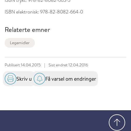
ISBN trykt:
978-82-8082-663-3
ISBN elektronisk:
978-82-8082-664-0
Relaterte emner
Legemidler
Publisert
14.04.2015
|
Sist endret
12.04.2016
Skriv ut
Få varsel om endringer
Gå