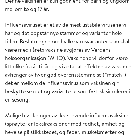
Denne vaksinen er kun godkjent for barn og ungdom
mellom to og 17 år.
Influensaviruset er et av de mest ustabile virusene vi
har og det oppstår nye stammer og varianter hele
tiden. Beslutningen om hvilke virusvarianter som skal
være med i årets vaksine avgjøres av Verdens
helseorganisasjon (WHO). Vaksinene vil derfor være
litt ulike fra år til år, og vi antar at effekten av vaksinen
avhenger av hvor god overensstemmelse (”match”)
det er mellom de influensavirus som vaksinen gir
beskyttelse mot og variantene som faktisk sirkulerer i
en sesong.
Mulige bivirkninger av ikke-levende influensavaksine
(sprøyte) er lokalreaksjoner med rødhet, ømhet og
hevelse på stikkstedet, og feber, muskelsmerter og