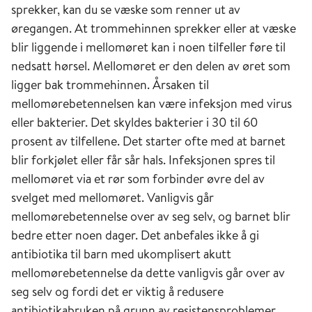
sprekker, kan du se væske som renner ut av
øregangen. At trommehinnen sprekker eller at væske
blir liggende i mellomøret kan i noen tilfeller føre til
nedsatt hørsel. Mellomøret er den delen av øret som
ligger bak trommehinnen. Årsaken til
mellomørebetennelsen kan være infeksjon med virus
eller bakterier. Det skyldes bakterier i 30 til 60
prosent av tilfellene. Det starter ofte med at barnet
blir forkjølet eller får sår hals. Infeksjonen spres til
mellomøret via et rør som forbinder øvre del av
svelget med mellomøret. Vanligvis går
mellomørebetennelse over av seg selv, og barnet blir
bedre etter noen dager. Det anbefales ikke å gi
antibiotika til barn med ukomplisert akutt
mellomørebetennelse da dette vanligvis går over av
seg selv og fordi det er viktig å redusere
antibiotikabruken på grunn av resistensproblemer.