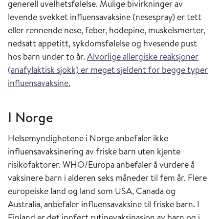
generell uvelhetsfølelse. Mulige bivirkninger av
levende svekket influensavaksine (nesespray) er tett
eller rennende nese, feber, hodepine, muskelsmerter,
nedsatt appetitt, sykdomsfølelse og hvesende pust
hos barn under to år.
Alvorlige allergiske reaksjoner
(anafylaktisk sjokk) er meget sjeldent for begge typer
influensavaksine.
I Norge
Helsemyndighetene i Norge anbefaler ikke
influensavaksinering av friske barn uten kjente
risikofaktorer. WHO/Europa anbefaler å vurdere å
vaksinere barn i alderen seks måneder til fem år. Flere
europeiske land og land som USA, Canada og
Australia, anbefaler influensavaksine til friske barn. I
Finland er det innført rutinevaksinasjon av barn og i