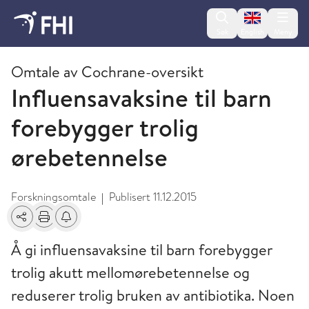
Change lan
Søk
English
Meny
2015 - publikasjoner fra FHI
Omtale av Cochrane-oversikt
Influensavaksine til barn
forebygger trolig
ørebetennelse
Forskningsomtale
Publisert
11.12.2015
|
Del
Skriv ut
Få varsel om endringer
Å gi influensavaksine til barn forebygger
trolig akutt mellomørebetennelse og
reduserer trolig bruken av antibiotika. Noen