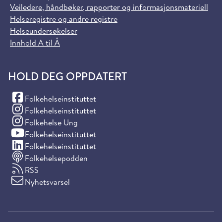
Veiledere, håndbøker, rapporter og informasjonsmateriell
Helseregistre og andre registre
Helseundersøkelser
Innhold A til Å
HOLD DEG OPPDATERT
(Facebook)
Folkehelseinstituttet
(Instagram)
Folkehelseinstituttet
(Instagram)
Folkehelse Ung
(YouTube)
Folkehelseinstituttet
(LinkedIn)
Folkehelseinstituttet
Folkehelsepodden
RSS
Nyhetsvarsel