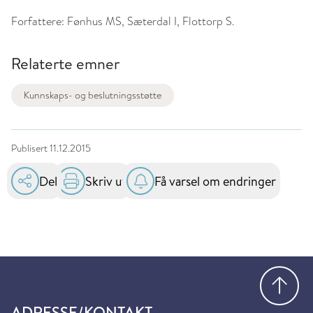
Forfattere:
Fønhus MS, Sæterdal I, Flottorp S.
Relaterte emner
Kunnskaps- og beslutningsstøtte
Publisert
11.12.2015
Del
Skriv ut
Få varsel om endringer
Gå
ADRESSE/KONTAKT