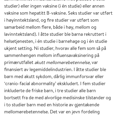
studier) eller ingen vaksine (i én studie) eller annen
vaksine som hepatitt B-vaksine. Seks studier var utført
i høyinntektsland, og fire studier var utført som
samarbeid mellom flere, både i høy, mellom og
lavinntektsland). I åtte studier ble barna rekruttert i
helsetjenesten, i én studie i barnehage og i én studie
ukjent setting. Ni studier, hvorav alle fem som så på
sammenhengen mellom influensavaksinering på
primærutfallet
akutt mellomørebetennelse,
var
finansiert av legemiddelindustrien. I åtte studier ble
barn med akutt sykdom, dårlig immunforsvar eller
‘cranio-facial abnormality’ ekskludert. I fem studier
inkluderte de friske barn, i tre studier alle barn
bortsett fra de med alvorlige medisinske tilstander og
i to studier barn med en historie av gjentakende
mellomørebetennelse. Det var en jevn fordeling