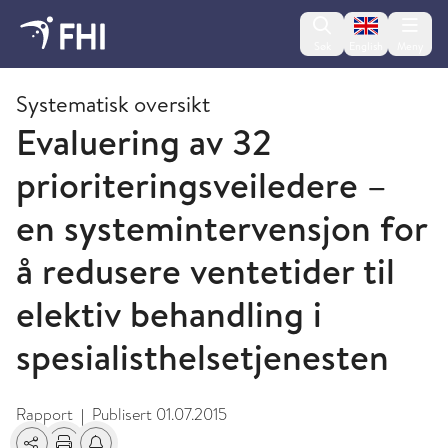
Change lan
Søk
English
Meny
2015 - publikasjoner fra FHI
Systematisk oversikt
Evaluering av 32
prioriteringsveiledere –
en systemintervensjon for
å redusere ventetider til
elektiv behandling i
spesialisthelsetjenesten
Rapport
Publisert
01.07.2015
|