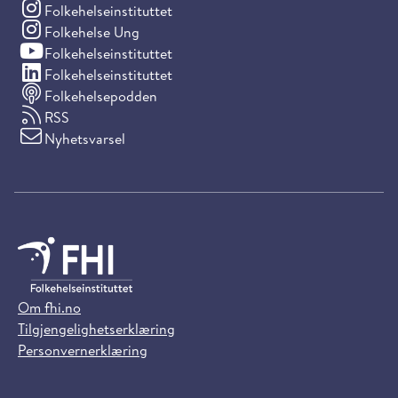
(Instagram)
Folkehelseinstituttet
(Instagram)
Folkehelse Ung
(YouTube)
Folkehelseinstituttet
(LinkedIn)
Folkehelseinstituttet
Folkehelsepodden
RSS
Nyhetsvarsel
Om fhi.no
Tilgjengelighetserklæring
Personvernerklæring