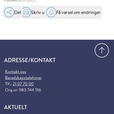
Publisert
01.07.2015
Del
Skriv ut
Få varsel om endringer
Gå
ADRESSE/KONTAKT
Kontakt oss
Beredskapstelefoner
Tlf.:
21 07 70 00
Org.nr: 983 744 516
AKTUELT