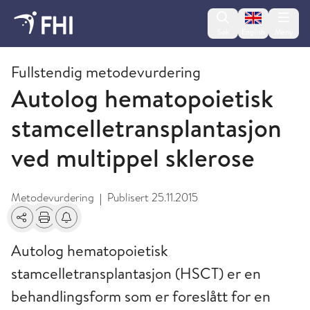
Change lan
Søk
English
Meny
2015 - publikasjoner fra FHI
Fullstendig metodevurdering
Autolog hematopoietisk
stamcelletransplantasjon
ved multippel sklerose
Metodevurdering
Publisert
25.11.2015
|
Del
Skriv ut
Få varsel om endringer
Autolog hematopoietisk
stamcelletransplantasjon (HSCT) er en
behandlingsform som er foreslått for en