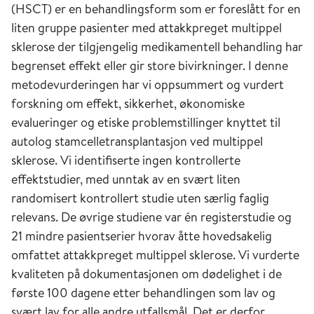
(HSCT) er en behandlingsform som er foreslått for en
liten gruppe pasienter med attakkpreget multippel
sklerose der tilgjengelig medikamentell behandling har
begrenset effekt eller gir store bivirkninger. I denne
metodevurderingen har vi oppsummert og vurdert
forskning om effekt, sikkerhet, økonomiske
evalueringer og etiske problemstillinger knyttet til
autolog stamcelletransplantasjon ved multippel
sklerose. Vi identifiserte ingen kontrollerte
effektstudier, med unntak av en svært liten
randomisert kontrollert studie uten særlig faglig
relevans. De øvrige studiene var én registerstudie og
21 mindre pasientserier hvorav åtte hovedsakelig
omfattet attakkpreget multippel sklerose. Vi vurderte
kvaliteten på dokumentasjonen om dødelighet i de
første 100 dagene etter behandlingen som lav og
svært lav for alle andre utfallsmål. Det er derfor