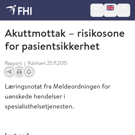
Change lan
Søk
English
Meny
2015 - publikasjoner fra FHI
Akuttmottak – risikosone
for pasientsikkerhet
Rapport
Publisert
25.11.2015
|
Del
Skriv ut
Få varsel om endringer
Læringsnotat fra Meldeordningen for
uønskede hendelser i
spesialisthelsetjenesten.