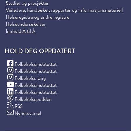
Studier og prosjekter
Veiledere, håndbøker, rapporter og informasjonsmateriell
Helseregistre og andre registre
Helseundersøkelser
Innhold A til Å
HOLD DEG OPPDATERT
(Facebook)
Folkehelseinstituttet
(Instagram)
Folkehelseinstituttet
(Instagram)
Folkehelse Ung
(YouTube)
Folkehelseinstituttet
(LinkedIn)
Folkehelseinstituttet
Folkehelsepodden
RSS
Nyhetsvarsel