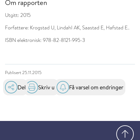
Om rapporten
Utgitt:
2015
Forfattere:
Krogstad U, Lindahl AK, Saastad E, Hafstad E..
ISBN elektronisk:
978-82-8121-995-3
Publisert
25.11.2015
Del
Skriv ut
Få varsel om endringer
Gå