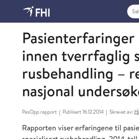
Søk i
2014 - publikasjoner fra FHI
Pasienterfaringe
innen tverrfaglig s
rusbehandling – re
nasjonal undersøk
PasOpp rapport
Publisert
16.12.2014
Skrevet av:
Hi
|
|
Rapporten viser erfaringene til pas
spesialisert rusbehandling, 2014-tall