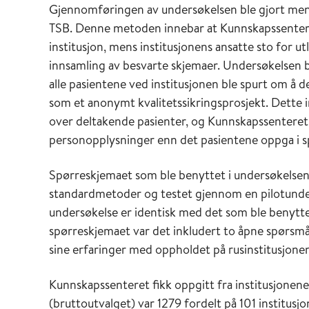
Gjennomføringen av undersøkelsen ble gjort mens
TSB. Denne metoden innebar at Kunnskapssenteret 
institusjon, mens institusjonens ansatte sto for u
innsamling av besvarte skjemaer. Undersøkelsen 
alle pasientene ved institusjonen ble spurt om å
som et anonymt kvalitetssikringsprosjekt. Dette i
over deltakende pasienter, og Kunnskapssenteret
personopplysninger enn det pasientene oppga i s
Spørreskjemaet som ble benyttet i undersøkelsen
standardmetoder og testet gjennom en pilotunder
undersøkelse er identisk med det som ble benyttet
spørreskjemaet var det inkludert to åpne spørsmål
sine erfaringer med oppholdet på rusinstitusjon
Kunnskapssenteret fikk oppgitt fra institusjonen
(bruttoutvalget) var 1279 fordelt på 101 institusjo