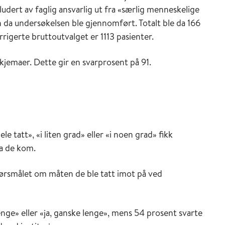
udert av faglig ansvarlig ut fra «særlig menneskelige
n da undersøkelsen ble gjennomført. Totalt ble da 166
rigerte bruttoutvalget er 1113 pasienter.
jemaer. Dette gir en svarprosent på 91.
e tatt», «i liten grad» eller «i noen grad» fikk
da de kom.
pørsmålet om måten de ble tatt imot på ved
lenge» eller «ja, ganske lenge», mens 54 prosent svarte