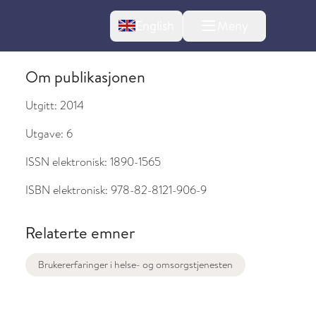
Change language
English
Meny
Om publikasjonen
Utgitt:
2014
Utgave:
6
ISSN elektronisk:
1890-1565
ISBN elektronisk:
978-82-8121-906-9
Relaterte emner
l om endringer
Brukererfaringer i helse- og omsorgstjenesten