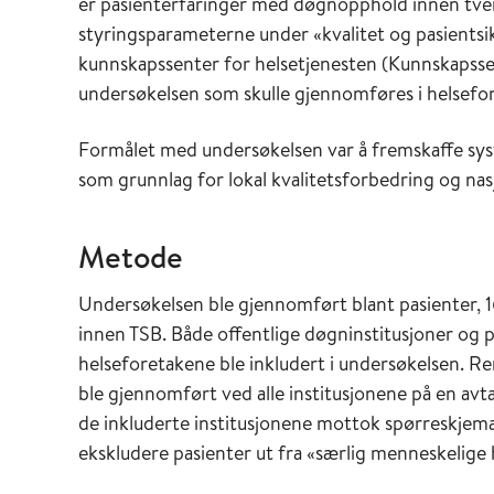
er pasienterfaringer med døgnopphold innen tverr
styringsparameterne under «kvalitet og pasientsi
kunnskapssenter for helsetjenesten (Kunnskapsse
undersøkelsen som skulle gjennomføres i helsefo
Formålet med undersøkelsen var å fremskaffe sys
som grunnlag for lokal kvalitetsforbedring og nasj
Metode
Undersøkelsen ble gjennomført blant pasienter, 1
innen TSB. Både offentlige døgninstitusjoner og 
helseforetakene ble inkludert i undersøkelsen. R
ble gjennomført ved alle institusjonene på en avtal
de inkluderte institusjonene mottok spørreskjema.
ekskludere pasienter ut fra «særlig menneskelige