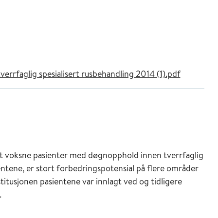
rrfaglig spesialisert rusbehandling 2014 (1).pdf
nt voksne pasienter med døgnopphold innen tverrfaglig
sientene, er stort forbedringspotensial på flere områder
itusjonen pasientene var innlagt ved og tidligere
.