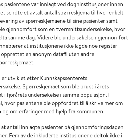
 pasientene var innlagt ved døgninstitusjoner innen
sendte et avtalt antall spørreskjema til hver enkelt
tlevering av spørreskjemaene til sine pasienter samt
ble gjennomført som en tverrsnittsundersøkelse, hvor
 delta samme dag. Videre ble undersøkelsen gjennomført
nnebærer at institusjonene ikke lagde noe register
 opprettet en anonym datafil uten andre
pørreskjemaet.
 er utviklet etter Kunnskapssenterets
søkelse. Spørreskjemaet som ble brukt i årets
 i fjorårets undersøkelse i samme populasjon. I
, hvor pasientene ble oppfordret til å skrive mer om
en og om erfaringer med hjelp fra kommunen.
e at antall innlagte pasienter på gjennomføringsdagen
ner. Fem av de inkluderte institusjonene deltok ikke i