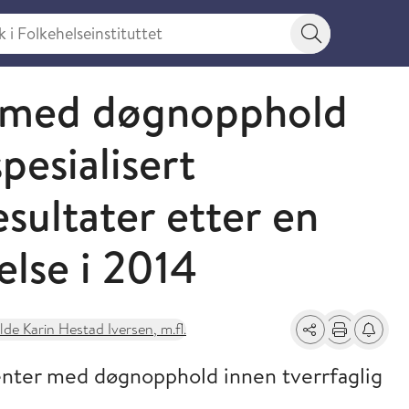
 Folkehelseinstituttet
Søkeknapp
r med døgnopphold
pesialisert
sultater etter en
else i 2014
lde Karin Hestad Iversen, m.fl.
Del
Skriv ut
Få varse
ienter med døgnopphold innen tverrfaglig
.