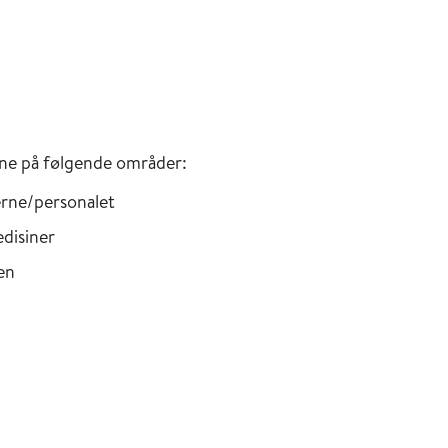
nene på følgende områder:
erne/personalet
edisiner
en