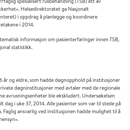
faglig spesialisert rusbehandling (TSB) ett av
kkerhet». Helsedirektoratet ga Nasjonalt
nteret) i oppdrag å planlegge og koordinere
retakene i 2014.
tematisk informasjon om pasienterfaringer innen TSB,
onal statistikk.
6 år og eldre, som hadde døgnopphold på institusjoner
private døgninstitusjoner med avtaler med de regionale
ene avrusningsenheter ble ekskludert. Undersøkelsen
t dag i uke 37, 2014. Alle pasienter som var til stede på
 Faglig ansvarlig ved institusjonen hadde mulighet til å
 hensyn».