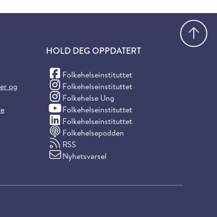
Gå
HOLD DEG OPPDATERT
(Facebook)
Folkehelseinstituttet
(Instagram)
ter og
Folkehelseinstituttet
(Instagram)
Folkehelse Ung
(YouTube)
re
Folkehelseinstituttet
(LinkedIn)
Folkehelseinstituttet
Folkehelsepodden
RSS
Nyhetsvarsel