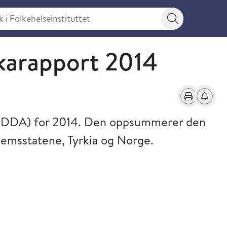
 Folkehelseinstituttet
Søkeknapp
ikarapport 2014
Skriv ut
Få varse
MCDDA) for 2014. Den oppsummerer den
lemsstatene, Tyrkia og Norge.