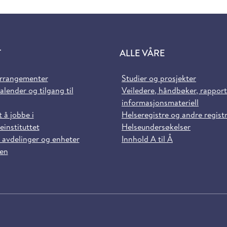
T
ALLE VÅRE
arrangementer
Studier og prosjekter
alender og tilgang til
Veiledere, håndbøker, rappor
informasjonsmateriell
t å jobbe i
Helseregistre og andre regist
einstituttet
Helseundersøkelser
 avdelinger og enheter
Innhold A til Å
sen