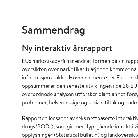
Sammendrag
Ny interaktiv årsrapport
EUs narkotikabyrå har endret formen på sin rappo
oversikten over narkotikasituasjonen kommer nå i
informasjonspakke. Hovedelementet er Europeisk 
oppsummerer den seneste utviklingen i de 28 E
overordnede analysen utforsker blant annet forsy
problemer, helsemessige og sosiale tiltak og narko
Rapporten ledsages av seks nettbaserte interaktiv
drugs/PODs), som gir mer dyptgående innsikt i vi
opplysninger (Statistical bulletin) og landoversi