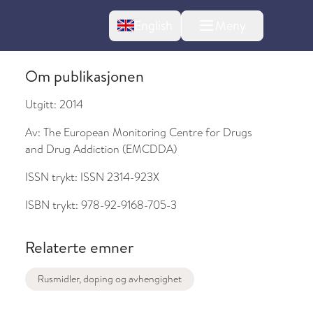
Change language
English
Meny
Om publikasjonen
Utgitt:
2014
Av:
The European Monitoring Centre for Drugs
l om endringer
and Drug Addiction (EMCDDA)
ISSN trykt:
ISSN 2314-923X
ISBN trykt:
978-92-9168-705-3
Relaterte emner
Rusmidler, doping og avhengighet