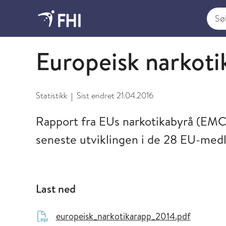
Søk i
2014 - publikasjoner fra FHI
Europeisk narkot
Statistikk
Sist endret
21.04.2016
|
Rapport fra EUs narkotikabyrå (E
seneste utviklingen i de 28 EU-med
Last ned
europeisk_narkotikarapp_2014.pdf