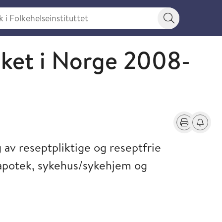
 Folkehelseinstituttet
Søkeknapp
ket i Norge 2008-
Skriv ut
Få varse
g av reseptpliktige og reseptfrie
l apotek, sykehus/sykehjem og