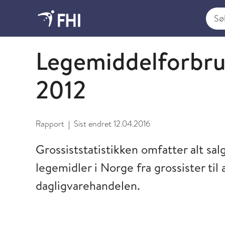
Søk i
2013 - publikasjoner fra FHI
Legemiddelforbru
2012
Rapport
Sist endret
12.04.2016
|
Grossiststatistikken omfatter alt sal
legemidler i Norge fra grossister ti
dagligvarehandelen.