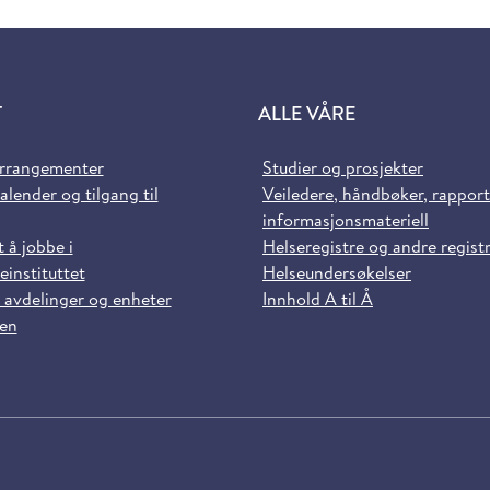
T
ALLE VÅRE
arrangementer
Studier og prosjekter
alender og tilgang til
Veiledere, håndbøker, rappor
informasjonsmateriell
t å jobbe i
Helseregistre og andre regist
einstituttet
Helseundersøkelser
 avdelinger og enheter
Innhold A til Å
sen