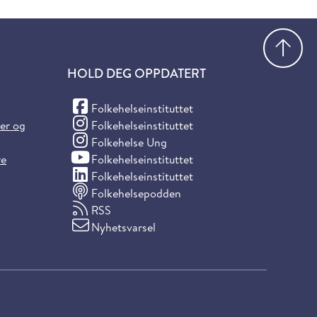
Gå
HOLD DEG OPPDATERT
(Facebook)
Folkehelseinstituttet
(Instagram)
ter og
Folkehelseinstituttet
(Instagram)
Folkehelse Ung
(YouTube)
re
Folkehelseinstituttet
(LinkedIn)
Folkehelseinstituttet
Folkehelsepodden
RSS
Nyhetsvarsel