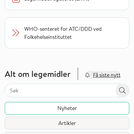
WHO-senteret for ATC/DDD ved
Folkehelseinstituttet
Alt om legemidler
Få siste nytt
Søk på valgt sidetype i tema / område
Søk på valgt sidetype i tema / område
Søk
Nyheter
Artikler