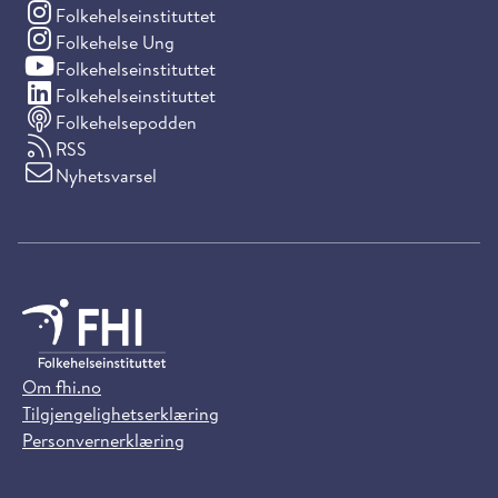
(Instagram)
Folkehelseinstituttet
(Instagram)
Folkehelse Ung
(YouTube)
Folkehelseinstituttet
(LinkedIn)
Folkehelseinstituttet
Folkehelsepodden
RSS
Nyhetsvarsel
Om fhi.no
Tilgjengelighetserklæring
Personvernerklæring