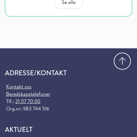
Se alle
Gå
ADRESSE/KONTAKT
Kontakt oss
Beredskapstelefoner
Tlf.:
21 07 70 00
Org.nr: 983 744 516
AKTUELT