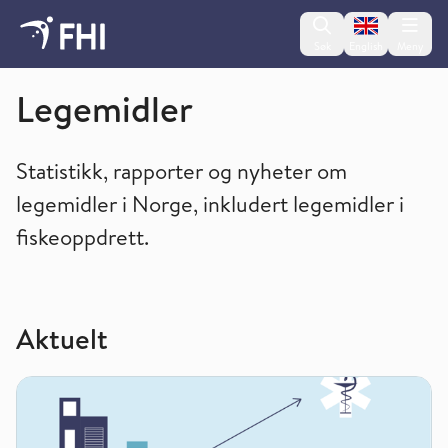
Change lan
Søk
English
Meny
Helse i Norge
Legemidler
Statistikk, rapporter og nyheter om
legemidler i Norge, inkludert legemidler i
fiskeoppdrett.
Aktuelt
Reseptfritt salg av legemidler i 2024