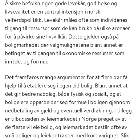
Å sikre befolkningen gode levekår, god helse og
livskvalitet er en sentral intensjon i norsk
velferdspolitikk. Levekår måles ofte som individenes
tilgang til ressurser som de kan bruke på ulike arenaer
for å påvirke sine livsvilkår. Dette gjelder også på
boligmarkedet der valgmulighetene blant annet er
betinget av tilgangen til økonomiske ressurser som
inntekt og formue.
Det framføres mange argumenter for at flere bør få
hjelp til å etablere seg i egen eid bolig. Blant annet at
det gir bedre nabolag, både fysisk og sosialt, og at
boligeiere opparbeider seg formue i boligen gjennom
nedbetaling av gjeld og eventuell verdiøkning. I tillegg
er tilbudssiden av leiemarkedet i Norge preget av at
de fleste vil eie bolig, og leiemarkedet består ofte av
små boliger og leiekontrakter med kort varighet. Slik