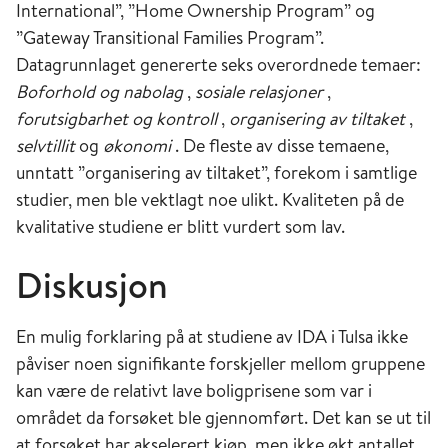
International”, ”Home Ownership Program” og
”Gateway Transitional Families Program”.
Datagrunnlaget genererte seks overordnede temaer:
Boforhold og nabolag
,
sosiale relasjoner
,
forutsigbarhet og kontroll
,
organisering av tiltaket
,
selvtillit
og
økonomi
. De fleste av disse temaene,
unntatt ”organisering av tiltaket”, forekom i samtlige
studier, men ble vektlagt noe ulikt. Kvaliteten på de
kvalitative studiene er blitt vurdert som lav.
Diskusjon
En mulig forklaring på at studiene av IDA i Tulsa ikke
påviser noen signifikante forskjeller mellom gruppene
kan være de relativt lave boligprisene som var i
området da forsøket ble gjennomført. Det kan se ut til
at forsøket har akselerert kjøp, men ikke økt antallet