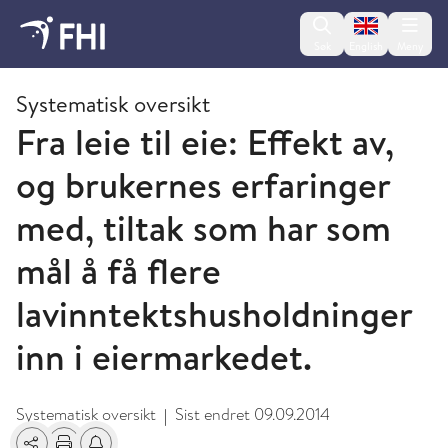
Change lan
Søk
English
Meny
2013 - publikasjoner fra FHI
Systematisk oversikt
Fra leie til eie: Effekt av,
og brukernes erfaringer
med, tiltak som har som
mål å få flere
lavinntektshusholdninger
inn i eiermarkedet.
Systematisk oversikt
Sist endret
09.09.2014
|