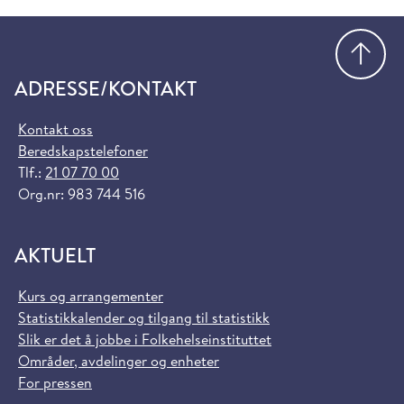
Gå
ADRESSE/KONTAKT
Kontakt oss
Beredskapstelefoner
Tlf.:
21 07 70 00
Org.nr: 983 744 516
AKTUELT
Kurs og arrangementer
Statistikkalender og tilgang til statistikk
Slik er det å jobbe i Folkehelseinstituttet
Områder, avdelinger og enheter
For pressen