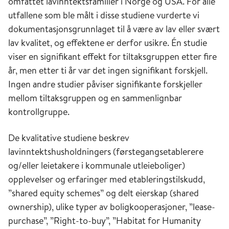
omfattet lavinntektsfamilier i Norge og USA. For alle
utfallene som ble målt i disse studiene vurderte vi
dokumentasjonsgrunnlaget til å være av lav eller svært
lav kvalitet, og effektene er derfor usikre. Én studie
viser en signifikant effekt for tiltaksgruppen etter fire
år, men etter ti år var det ingen signifikant forskjell.
Ingen andre studier påviser signifikante forskjeller
mellom tiltaksgruppen og en sammenlignbar
kontrollgruppe.
De kvalitative studiene beskrev
lavinntektshusholdningers (førstegangsetablerere
og/eller leietakere i kommunale utleieboliger)
opplevelser og erfaringer med etableringstilskudd,
”shared equity schemes” og delt eierskap (shared
ownership), ulike typer av boligkooperasjoner, ”lease-
purchase”, ”Right-to-buy”, ”Habitat for Humanity