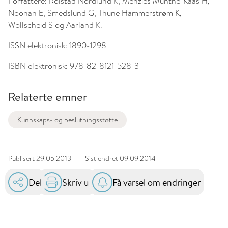
Forfattere:
Rolstad Nordlund K, Menzies Munthe-Kaas H,
Noonan E, Smedslund G, Thune Hammerstrøm K,
Wollscheid S og Aarland K.
ISSN elektronisk:
1890-1298
ISBN elektronisk:
978-82-8121-528-3
Relaterte emner
Kunnskaps- og beslutningsstøtte
Publisert
29.05.2013
|
Sist endret
09.09.2014
Del
Skriv ut
Få varsel om endringer