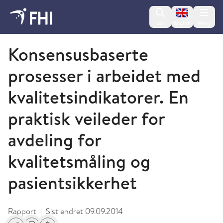
Change lan
Søk
English
Meny
2012 - publikasjoner fra FHI
Konsensusbaserte
prosesser i arbeidet med
kvalitetsindikatorer. En
praktisk veileder for
avdeling for
kvalitetsmåling og
pasientsikkerhet
Rapport
Sist endret
09.09.2014
|