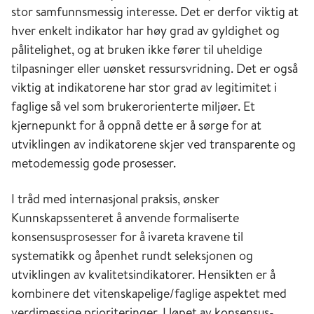
stor samfunnsmessig interesse. Det er derfor viktig at
hver enkelt indikator har høy grad av gyldighet og
pålitelighet, og at bruken ikke fører til uheldige
tilpasninger eller uønsket ressurs­vridning. Det er også
viktig at indikatorene har stor grad av legitimitet i
faglige så vel som brukerorienterte miljøer. Et
kjernepunkt for å oppnå dette er å sørge for at
utviklingen av indikatorene skjer ved transparente og
metodemessig gode prosesser.
I tråd med internasjonal praksis, ønsker
Kunnskapssenteret å anvende formaliserte
konsensusprosesser for å ivareta kravene til
systematikk og åpenhet rundt seleksjonen og
utviklingen av kvalitetsindikatorer. Hensikten er å
kombinere det vitenskapelige/faglige aspektet med
verdimessige prioriteringer. I løpet av konsensus­­