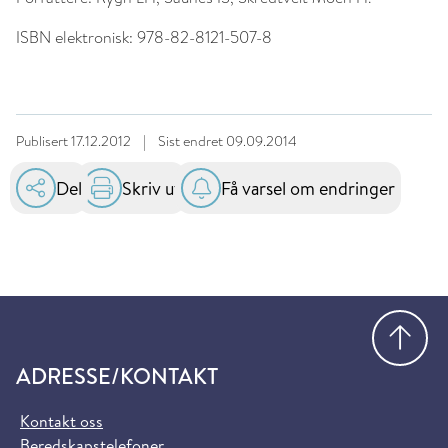
ISBN elektronisk:
978-82-8121-507-8
Publisert
17.12.2012
|
Sist endret
09.09.2014
Del
Skriv ut
Få varsel om endringer
Gå
ADRESSE/KONTAKT
Kontakt oss
Beredskapstelefoner