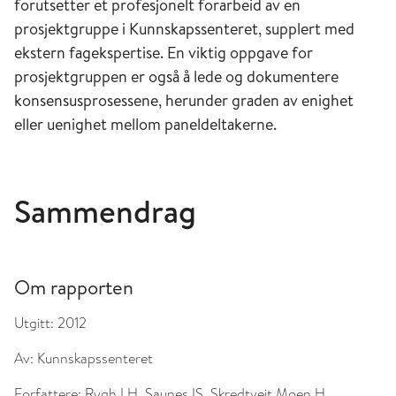
forutsetter et profesjonelt forarbeid av en
prosjektgruppe i Kunnskapssenteret, supplert med
ekstern fag­ekspertise. En viktig oppgave for
prosjektgruppen er også å lede og dokumentere
konsensusprosessene, herunder graden av enighet
eller uenighet mellom panel­deltakerne.
Sammendrag
Om rapporten
Utgitt:
2012
Av:
Kunnskapssenteret
Forfattere:
Rygh LH, Saunes IS, Skredtveit Moen H.