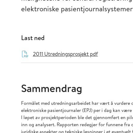
elektroniske pasientjournalsystemer
Last ned
2011 Utredningsprosjekt pdf
Sammendrag
Formålet med utredningsarbeidet har vært å vurdere 
elektroniske pasientjournaler (EPJ) per i dag kan være
I løpet av prosjektperioden ble det gjennomført en pil
inn og analysert. Rapporten redegjør for funnene fra d
juridiske aspekter og tekniske løsninger i et eventuelt