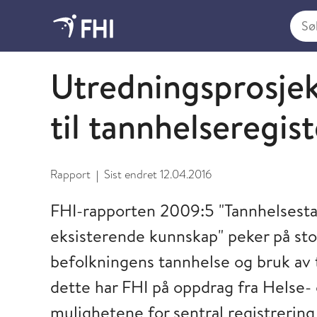
Søk i
2011 - publikasjoner fra FHI
Utredningsprosjek
til tannhelseregis
Rapport
Sist endret
12.04.2016
|
FHI-rapporten 2009:5 "Tannhelsest
eksisterende kunnskap" peker på st
befolkningens tannhelse og bruk av 
dette har FHI på oppdrag fra Helse
mulighetene for sentral registrering