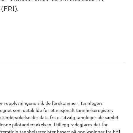
 (EPJ).
om opplysningene slik de forekommer i tannlegers
 egnet som datakilde for et nasjonalt tannhelseregister.
otundersøkelse der data fra et utvalg tannleger ble samlet
enne pilotundersøkelsen. I tillegg redegjøres det for
 fremtidig tannhelseregister basert på opplysninger fra EPJ.