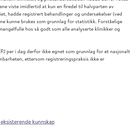
ne viste imidlertid at kun en firedel til halvparten av
iet, hadde registrert behandlinger og undersøkelser (ved
ene kunne brukes som grunnlag for statistikk. Forståelige
angelfulle hos så godt som alle analyserte klinikker og
PJ per i dag derfor ikke egnet som grunnlag for et nasjonalt
nbarheten, ettersom registreringspraksis ikke er
 eksisterende kunnskap