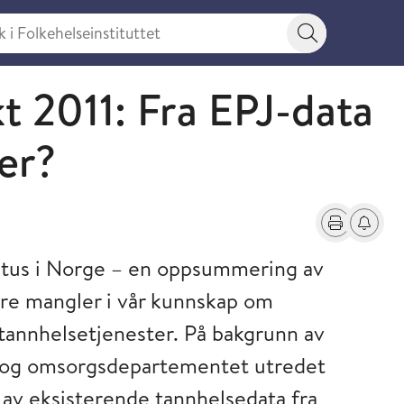
 Folkehelseinstituttet
Søkeknapp
t 2011: Fra EPJ-data
ter?
Skriv ut
Få varse
atus i Norge – en oppsummering av
ore mangler i vår kunnskap om
tannhelsetjenester. På bakgrunn av
- og omsorgsdepartementet utredet
 av eksisterende tannhelsedata fra