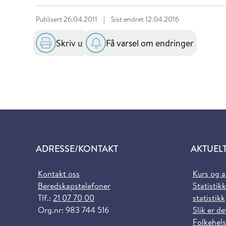
Publisert
26.04.2011
|
Sist endret
12.04.2016
Skriv ut
Få varsel om endringer
ADRESSE/KONTAKT
AKTUEL
Kontakt oss
Kurs og 
Beredskapstelefoner
Statistikk
Tlf.:
21 07 70 00
statistikk
Org.nr: 983 744 516
Slik er de
Folkehels