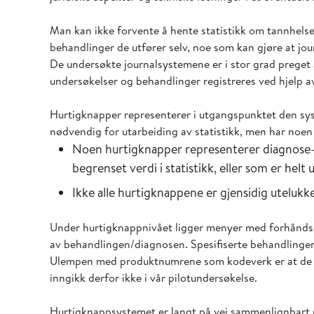
Man kan ikke forvente å hente statistikk om tannhelses
behandlinger de utfører selv, noe som kan gjøre at jou
De undersøkte journalsystemene er i stor grad preget a
undersøkelser og behandlinger registreres ved hjelp a
Hurtigknapper representerer i utgangspunktet den sys
nødvendig for utarbeiding av statistikk, men har noen
Noen hurtigknapper representerer diagnose- 
begrenset verdi i statistikk, eller som er helt 
Ikke alle hurtigknappene er gjensidig utelukk
Under hurtigknappnivået ligger menyer med forhåndsde
av behandlingen/diagnosen. Spesifiserte behandlinger
Ulempen med produktnumrene som kodeverk er at de kan
inngikk derfor ikke i vår pilotundersøkelse.
Hurtigknappsystemet er langt på vei sammenlignbart m