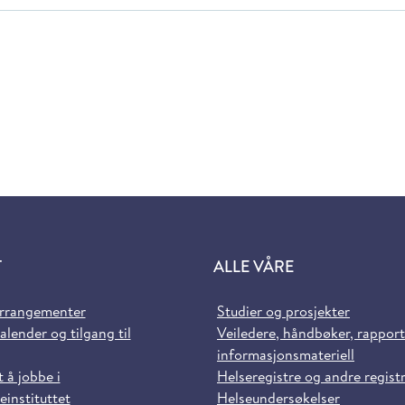
T
ALLE VÅRE
arrangementer
Studier og prosjekter
alender og tilgang til
Veiledere, håndbøker, rappor
informasjonsmateriell
t å jobbe i
Helseregistre og andre regist
einstituttet
Helseundersøkelser