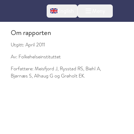
Change language
English
Meny
Om rapporten
Utgitt:
April 2011
Av:
Folkehelseinstituttet
Forfattere:
Meisfjord J, Rysstad RS, Biehl A,
Bjørnæs S, Alhaug G og Grøholt EK.
l om endringer