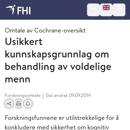
Change lan
Søk
English
Meny
2011 - publikasjoner fra FHI
Omtale av Cochrane-oversikt
Usikkert
kunnskapsgrunnlag om
behandling av voldelige
menn
Forskningsomtale
Sist endret
09.09.2014
|
Del
Skriv ut
Få varsel om endringer
Forskningsfunnene er utilstrekkelige for å
konkludere med sikkerhet om kognitiv