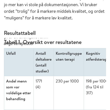
jo mer kan vi stole på dokumentasjonen. Vi bruker
ordet ”trolig” for å markere middels kvalitet, og ordet
”muligens” for å markere lav kvalitet.
Resultattabell
Tabell 1. Oversikt over resultatene
Utfall
Antall
Kontrollgruppe
Kognitiv
deltakere
uten terapi
atferdsterapi
(antall
studier)
Andel menn
1771
230 per 1000
198 per 1000
som var
(4)
(fra 124 til
voldelige etter
317)
behandling