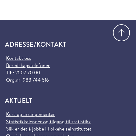
Gå
ADRESSE/KONTAKT
Kontakt oss
Beredskapstelefoner
Tlf.:
21 07 70 00
Org.nr: 983 744 516
AKTUELT
Kurs og arrangementer
Statistikkalender og tilgang til statistikk
Slik er det å jobbe i Folkehelseinstituttet