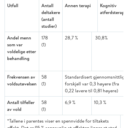
Utfall
Antall
Annen terapi
Kognitiv
deltakere
atferdsterapi
(antall
studier)
Andel menn
178
28,7 %
30,8
som var
(1)
voldelige etter
behandling
Frekvensen av
58
Standardisert gjennomsnittlig
voldsutøvelsen
(1)
forskjell var 0,3 høyere (fra
0,22 lavere til 0,81 høyere)
Antall tilfeller
58
6,9 %
10,3 %
av vold
(1)
*Tallene i parentes viser en spennvidde for tiltakets
effekt. Det er 95 % sannsynlig at effekten ligger et sted