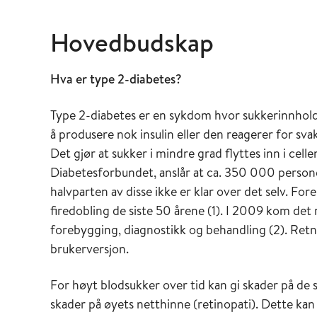
Hovedbudskap
Hva er type 2-diabetes?
Type 2-diabetes er en sykdom hvor sukkerinnholde
å produsere nok insulin eller den reagerer for svakt
Det gjør at sukker i mindre grad flyttes inn i cell
Diabetesforbundet, anslår at ca. 350 000 persone
halvparten av disse ikke er klar over det selv. F
firedobling de siste 50 årene (1). I 2009 kom det 
forebygging, diagnostikk og behandling (2). Retni
brukerversjon.
For høyt blodsukker over tid kan gi skader på d
skader på øyets netthinne (retinopati). Dette kan i