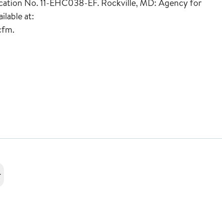
ation No. 11-EHC038-EF. Rockville, MD: Agency for
lable at:
cfm.
r