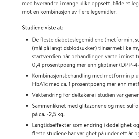
med hverandre i mange ulike oppsett, både et le
mot en kombinasjon av flere legemidler.
Studiene viste at:
De fleste diabeteslegemidlene (metformin, su
(mål på langtidsblodsukker) tilnærmet like 
startverdien når behandlingen varte i minst
0,4 prosentpoeng mer enn gliptiner (DPP-
Kombinasjonsbehandling med metformin pluss s
HbA1c med ca. 1 prosentpoeng mer enn metf
Vektendring for deltakere i studien var generel
Sammenliknet med glitazonene og med sulfon
på ca. -2,5 kg.
Langtidseffekter som endring i dødelighet og
fleste studiene har varighet på under ett år o