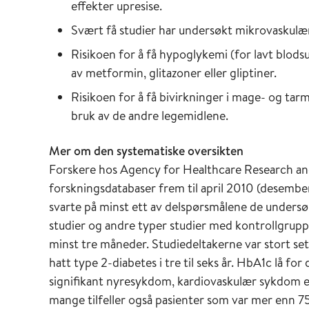
effekter upresise.
Svært få studier har undersøkt mikrovaskulære
Risikoen for å få hypoglykemi (for lavt blods
av metformin, glitazoner eller gliptiner.
Risikoen for å få bivirkninger i mage- og ta
bruk av de andre legemidlene.
Mer om den systematiske oversikten
Forskere hos Agency for Healthcare Research and
forskningsdatabaser frem til april 2010 (desember
svarte på minst ett av delspørsmålene de undersø
studier og andre typer studier med kontrollgrupp
minst tre måneder. Studiedeltakerne var stort s
hatt type 2-diabetes i tre til seks år. HbA1c lå f
signifikant nyresykdom, kardiovaskulær sykdom ell
mange tilfeller også pasienter som var mer enn 75