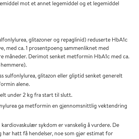
gemiddel mot et annet legemiddel og et legemiddel
lfonlylurea, glitazoner og repaglinid) reduserte HbA1c
mye, med ca. 1 prosentpoeng sammenliknet med
 tre måneder. Derimot senket metformin HbA1c med ca.
4-hemmere).
ulfonlylurea, glitazon eller gliptid senket generelt
ormin alene.
t under 2 kg fra start til slutt.
ylurea ga metformin en gjennomsnittlig vektendring
 kardiovaskulær sykdom er vanskelig å vurdere. De
g har hatt få hendelser, noe som gjør estimat for