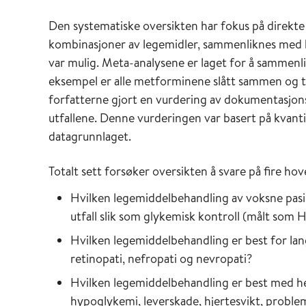
Den systematiske oversikten har fokus på direkte
kombinasjoner av legemidler, sammenliknes med h
var mulig. Meta-analysene er laget for å sammenl
eksempel er alle metforminene slått sammen og ti
forfatterne gjort en vurdering av dokumentasjon
utfallene. Denne vurderingen var basert på kvanti
datagrunnlaget.
Totalt sett forsøker oversikten å svare på fire h
Hvilken legemiddelbehandling av voksne pasi
utfall slik som glykemisk kontroll (målt som H
Hvilken legemiddelbehandling er best for lan
retinopati, nefropati og nevropati?
Hvilken legemiddelbehandling er best med he
hypoglykemi, leverskade, hjertesvikt, prob