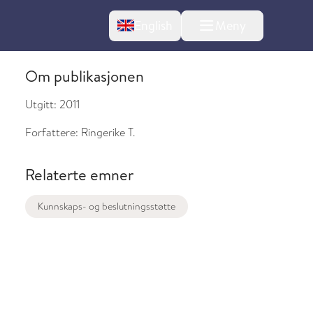
Change language
English
Meny
Om publikasjonen
Utgitt:
2011
Forfattere:
Ringerike T.
Relaterte emner
l om endringer
Kunnskaps- og beslutningsstøtte