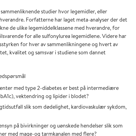
 sammenliknende studier hvor legemidler, eller
verandre. Forfatterne har laget meta-analyser der det
ikne de ulike legemiddelklassene med hverandre, for
lsvarende for alle sulfonylurea legemidlene. Videre har
sstyrken for hver av sammenlikningene og hvert av
tet, kvalitet og samsvar i studiene som dannet
ovedspørsmål
enter med type 2-diabetes er best på intermediære
bA1c), vektendring og lipider i blodet?
gtidsutfall slik som dødelighet, kardiovaskulær sykdom,
nsyn på bivirkninger og uønskede hendelser slik som
lemer med mage-og tarmkanalen med flere?