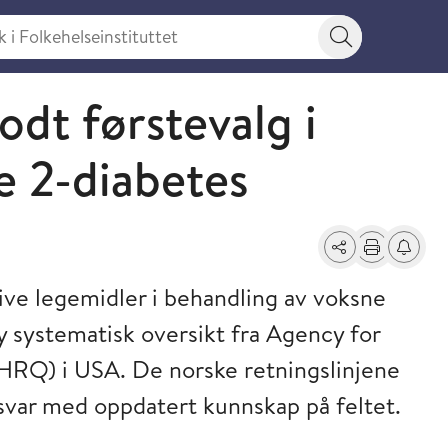
 Folkehelseinstituttet
Søkeknapp
odt førstevalg i
e 2-diabetes
Del
Skriv ut
Få varse
ive legemidler i behandling av voksne
y systematisk oversikt fra Agency for
HRQ) i USA. De norske retningslinjene
svar med oppdatert kunnskap på feltet.