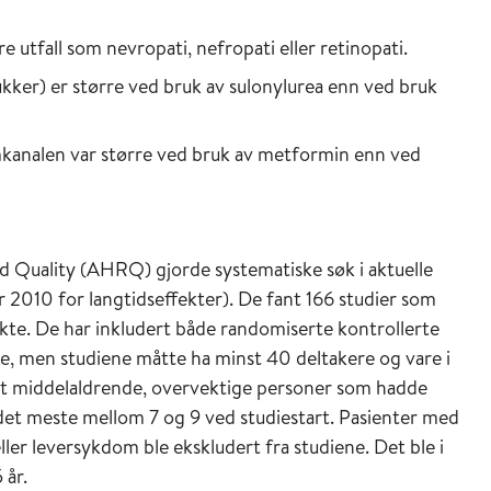
 utfall som nevropati, nefropati eller retinopati.
ukker) er større ved bruk av sulonylurea enn ved bruk
rmkanalen var større ved bruk av metformin enn ved
 Quality (AHRQ) gjorde systematiske søk i aktuelle
 2010 for langtidseffekter). De fant 166 studier som
kte. De har inkludert både randomiserte kontrollerte
e, men studiene måtte ha minst 40 deltakere og vare i
ett middelaldrende, overvektige personer som hadde
or det meste mellom 7 og 9 ved studiestart. Pasienter med
er leversykdom ble ekskludert fra studiene. Det ble i
 år.