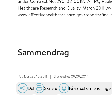
under Contract No. 290-02-0018.) AHRQ Public
Healthcare Research and Quality. March 2011. Avai
www.effectivehealthcare.ahrq.gov/reports/final.
Sammendrag
Publisert
25.10.2011
|
Sist endret
09.09.2014
Del
Skriv ut
Få varsel om endringe