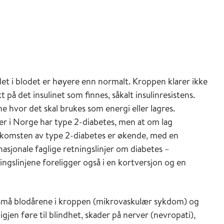
t i blodet er høyere enn normalt. Kroppen klarer ikke
 på det insulinet som finnes, såkalt insulinresistens.
ene hvor det skal brukes som energi eller lagres.
r i Norge har type 2-diabetes, men at om lag
orekomsten av type 2-diabetes er økende, med en
nasjonale faglige retningslinjer om diabetes –
ngslinjene foreligger også i en kortversjon og en
e små blodårene i kroppen (mikrovaskulær sykdom) og
gjen føre til blindhet, skader på nerver (nevropati),