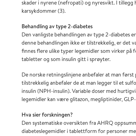
skader i nyrene (nefropati) og nyresvikt. I tillegg
karsykdommer (3).
Behandling av type 2-diabetes
Den vanligste behandlingen av type 2-diabetes er kn
denne behandlingen ikke er tilstrekkelig, er det v
finnes flere ulike typer legemidler som virker på
tabletter og som insulin gitt i sprøyter.
De norske retningslinjene anbefaler at man førs
tilstrekkelig anbefaler de at man legger til et sul
insulin (NPH-insulin). Variable doser med hurtigvi
legemidler kan være glitazon, megliptinider, GLP
Hva sier forskningen?
Den systematiske oversikten fra AHRQ oppsummer
diabeteslegemidler i tablettform for personer m