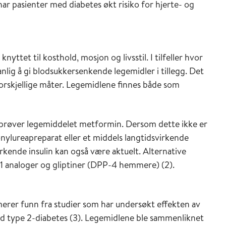
 har pasienter med diabetes økt risiko for hjerte- og
yttet til kosthold, mosjon og livsstil. I tilfeller hvor
anlig å gi blodsukkersenkende legemidler i tillegg. Det
 forskjellige måter. Legemidlene finnes både som
t prøver legemiddelet metformin. Dersom dette ikke er
fonylureapreparat eller et middels langtidsvirkende
rkende insulin kan også være aktuelt. Alternative
-1 analoger og gliptiner (DPP-4 hemmere) (2).
er funn fra studier som har undersøkt effekten av
ed type 2-diabetes (3). Legemidlene ble sammenliknet