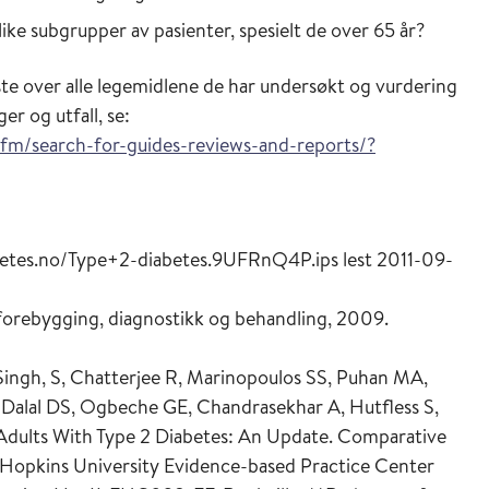
like subgrupper av pasienter, spesielt de over 65 år?
e over alle legemidlene de har undersøkt og vurdering
r og utfall, se:
cfm/search-for-guides-reviews-and-reports/?
iabetes.no/Type+2-diabetes.9UFRnQ4P.ips lest 2011-09-
– forebygging, diagnostikk og behandling, 2009.
Singh, S, Chatterjee R, Marinopoulos SS, Puhan MA,
 Dalal DS, Ogbeche GE, Chandrasekhar A, Hutfless S,
r Adults With Type 2 Diabetes: An Update. Comparative
 Hopkins University Evidence-based Practice Center