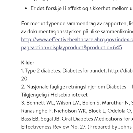
Er det forskjell i effekt og sikkerhet mellom u
For mer utdypende sammendrag av rapporten, list
av dokumentasjonsstyrken på ulike sammenlikninge
http://www.effectivehealthcare.ahrq.gov/index.
pageaction=displayproduct&productid=645
Kilder
1. Type 2 diabetes. Diabetesforbundet. http://d
20
2. Nasjonale faglige retningslinjer om Diabetes 
Tilgjengelig i Helsebiblioteket
3. Bennett WL, Wilson LM, Bolen S, Maruthur N, 
Ranasinghe P, Nicholson WK, Block L, Odelola O,
Bass EB, Segal JB. Oral Diabetes Medications fo
Effectiveness Review No. 27. (Prepared by Johns