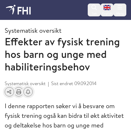
Change lan
Søk
English
Meny
2011 - publikasjoner fra FHI
Systematisk oversikt
Effekter av fysisk trening
hos barn og unge med
habiliteringsbehov
Systematisk oversikt
Sist endret
09.09.2014
|
Del
Skriv ut
Få varsel om endringer
I denne rapporten søker vi å besvare om
fysisk trening også kan bidra til økt aktivitet
og deltakelse hos barn og unge med