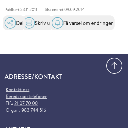
Publisert
23.11.2011
|
Sist endret
09.09.2014
Del
Skriv ut
Få varsel om endringer
Gå
ADRESSE/KONTAKT
Kontakt oss
Beredskapstelefoner
Tlf.:
21 07 70 00
Org.nr: 983 744 516