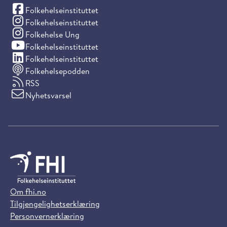
(Facebook)
Folkehelseinstituttet
(Instagram)
Folkehelseinstituttet
(Instagram)
Folkehelse Ung
(YouTube)
Folkehelseinstituttet
(LinkedIn)
Folkehelseinstituttet
Folkehelsepodden
RSS
Nyhetsvarsel
Om fhi.no
Tilgjengelighetserklæring
Personvernerklæring