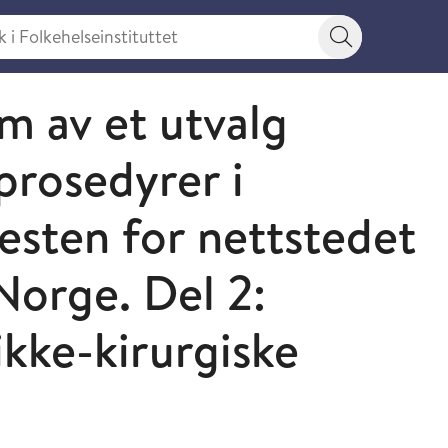
 Folkehelseinstituttet
Søkeknapp
m av et utvalg
prosedyrer i
nesten for nettstedet
Norge. Del 2:
ikke-kirurgiske