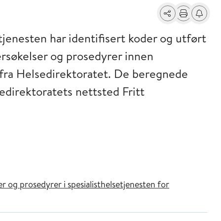
Del
Skriv ut
Få varse
jenesten har identifisert koder og utført
rsøkelser og prosedyrer innen
 fra Helsedirektoratet. De beregnede
edirektoratets nettsted Fritt
 og prosedyrer i spesialisthelsetjenesten for