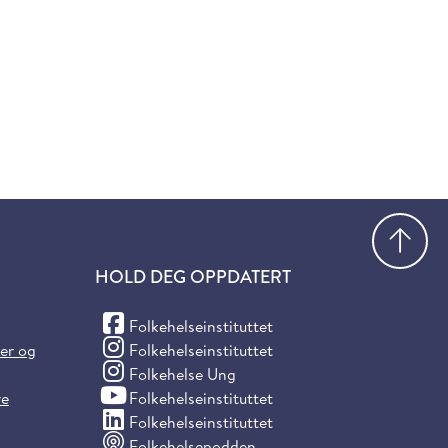
Gå
HOLD DEG OPPDATERT
(Facebook)
Folkehelseinstituttet
(Instagram)
ter og
Folkehelseinstituttet
(Instagram)
Folkehelse Ung
(YouTube)
re
Folkehelseinstituttet
(LinkedIn)
Folkehelseinstituttet
Folkehelsepodden