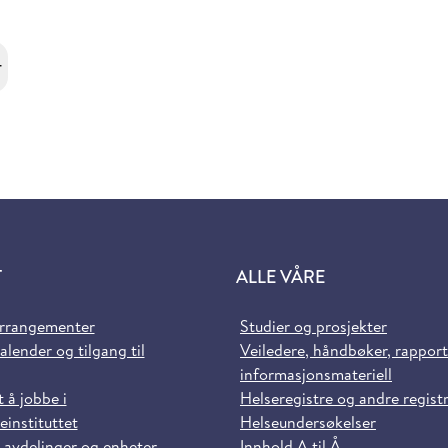
r
T
ALLE VÅRE
arrangementer
Studier og prosjekter
alender og tilgang til
Veiledere, håndbøker, rappor
informasjonsmateriell
t å jobbe i
Helseregistre og andre regist
einstituttet
Helseundersøkelser
 avdelinger og enheter
Innhold A til Å