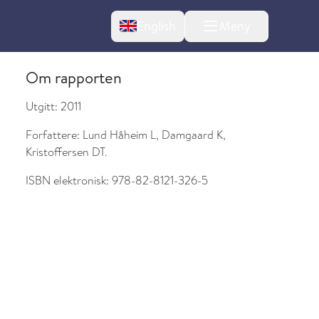
Change language
English
Meny
Om rapporten
Utgitt:
2011
Forfattere:
Lund Håheim L, Damgaard K,
Kristoffersen DT.
ISBN elektronisk:
978-82-8121-326-5