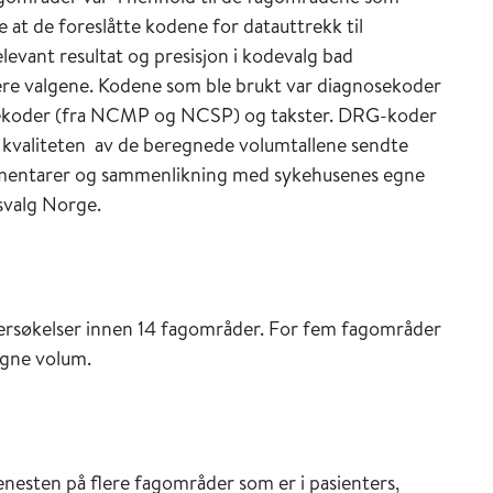
e at de foreslåtte kodene for datauttrekk til
levant resultat og presisjon i kodevalg bad
re valgene. Kodene som ble brukt var diagnosekoder
yrekoder (fra NCMP og NCSP) og takster. DRG-koder
kre kvaliteten av de beregnede volumtallene sendte
ommentarer og sammenlikning med sykehusenes egne
usvalg Norge.
ersøkelser innen 14 fagområder. For fem fagområder
egne volum.
tjenesten på flere fagområder som er i pasienters,