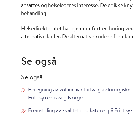
ansattes og helselederes interesse. De er ikke kny
behandling.
Helsedirektoratet har gjennomført en høring ve
alternative koder. De alternative kodene fremkom
Se også
Se også
Beregning av volum av et utvalg av kirurgiske 
Fritt sykehusvalg Norge
Fremstilling av kvalitetsindikatorer på Fritt sy