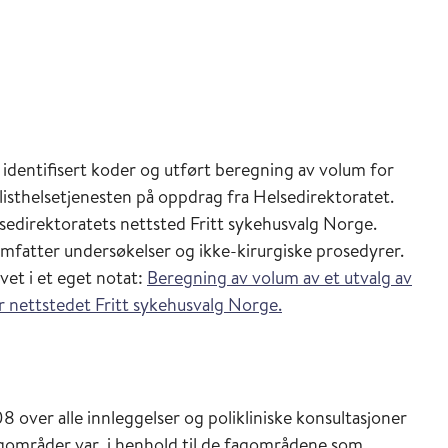
 identifisert koder og utført beregning av volum for
listhelsetjenesten på oppdrag fra Helsedirektoratet.
sedirektoratets nettsted Fritt sykehusvalg Norge.
mfatter undersøkelser og ikke-kirurgiske prosedyrer.
vet i et eget notat:
Beregning av volum av et utvalg av
or nettstedet Fritt sykehusvalg Norge.
 over alle innleggelser og polikliniske konsultasjoner
fagområder var i henhold til de fagområdene som