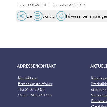
Publisert
05.05.2011
|
Sist endret
09.09.2014
Del
Skriv ut
Få varsel om endringe
ADRESSE/KONTAKT
AKTUEL
Kontakt oss
Kurs og 
Beredskapstelefoner
Statistikk
Tlf.:
21 07 70 00
statistikk
Org.nr: 983 744 516
Slik er de
Folkehels
Områder,