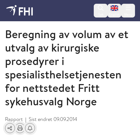
Change lan
Søk
English
Meny
2009 og eldre publikasjoner fra FHI
Beregning av volum av et
utvalg av kirurgiske
prosedyrer i
spesialisthelsetjenesten
for nettstedet Fritt
sykehusvalg Norge
Rapport
Sist endret
09.09.2014
|
Del
Skriv ut
Få varsel om endringer