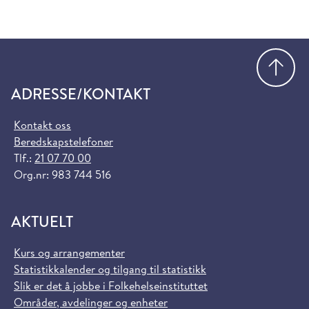
Gå
ADRESSE/KONTAKT
Kontakt oss
Beredskapstelefoner
Tlf.:
21 07 70 00
Org.nr: 983 744 516
AKTUELT
Kurs og arrangementer
Statistikkalender og tilgang til statistikk
Slik er det å jobbe i Folkehelseinstituttet
Områder, avdelinger og enheter