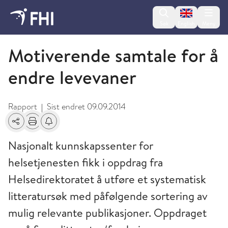
Change lan
Søk
English
Meny
2010 - publikasjoner fra FHI
Motiverende samtale for å
endre levevaner
Rapport
Sist endret
09.09.2014
|
Del
Skriv ut
Få varsel om endringer
Nasjonalt kunnskapssenter for
helsetjenesten fikk i oppdrag fra
Helsedirektoratet å utføre et systematisk
litteratursøk med påfølgende sortering av
mulig relevante publikasjoner. Oppdraget