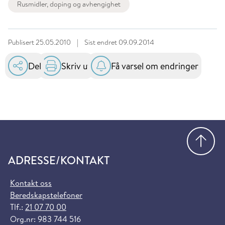
Rusmidler, doping og avhengighet
Publisert
25.05.2010
|
Sist endret
09.09.2014
Del
Skriv ut
Få varsel om endringer
Gå
ADRESSE/KONTAKT
Kontakt oss
Beredskapstelefoner
Tlf.:
21 07 70 00
Org.nr: 983 744 516