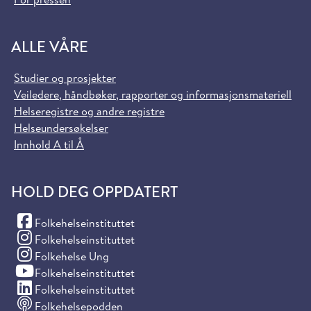
ALLE VÅRE
Studier og prosjekter
Veiledere, håndbøker, rapporter og informasjonsmateriell
Helseregistre og andre registre
Helseundersøkelser
Innhold A til Å
HOLD DEG OPPDATERT
(Facebook)
Folkehelseinstituttet
(Instagram)
Folkehelseinstituttet
(Instagram)
Folkehelse Ung
(YouTube)
Folkehelseinstituttet
(LinkedIn)
Folkehelseinstituttet
Folkehelsepodden