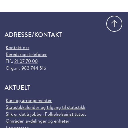
Gå
ADRESSE/KONTAKT
Kontakt oss
Beredskapstelefoner
Tlf.:
21 07 70 00
Org.nr: 983 744 516
AKTUELT
Kurs og arrangementer
Statistikkalender og tilgang til statistikk
Slik er det å jobbe i Folkehelseinstituttet
Områder, avdelinger og enheter
For pressen