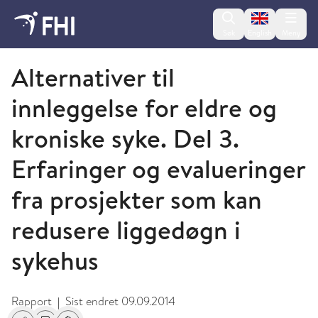
Change lan
Søk
English
Meny
2010 - publikasjoner fra FHI
Alternativer til
innleggelse for eldre og
kroniske syke. Del 3.
Erfaringer og evalueringer
fra prosjekter som kan
redusere liggedøgn i
sykehus
Rapport
Sist endret
09.09.2014
|