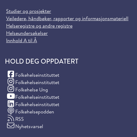
Studier og prosjekter
Veiledere, håndbøker, rapporter og informasjonsmateriell
Helseregistre og andre registre
Helseundersøkelser
Innhold A til Å
HOLD DEG OPPDATERT
(Facebook)
Folkehelseinstituttet
(Instagram)
Folkehelseinstituttet
(Instagram)
Folkehelse Ung
(YouTube)
Folkehelseinstituttet
(LinkedIn)
Folkehelseinstituttet
Folkehelsepodden
RSS
Nyhetsvarsel