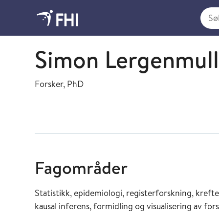
Søk i
Metodeutvikling og analyse
Simon Lergenmull
Forsker, PhD
Fagområder
Statistikk, epidemiologi, registerforskning, kr
kausal inferens, formidling og visualisering av for