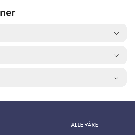
oner
T
ALLE VÅRE