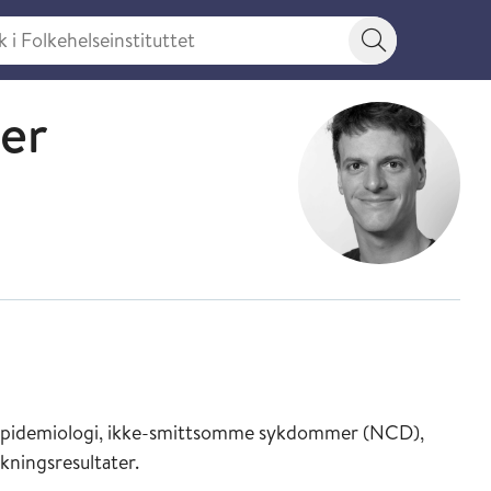
 Folkehelseinstituttet
Søkeknapp
er
eftepidemiologi, ikke-smittsomme sykdommer (NCD),
skningsresultater.