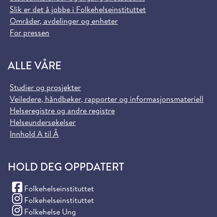
Slik er det å jobbe i Folkehelseinstituttet
Områder, avdelinger og enheter
For pressen
ALLE VÅRE
Studier og prosjekter
Veiledere, håndbøker, rapporter og informasjonsmateriell
Helseregistre og andre registre
Helseundersøkelser
Innhold A til Å
HOLD DEG OPPDATERT
(Facebook)
Folkehelseinstituttet
(Instagram)
Folkehelseinstituttet
(Instagram)
Folkehelse Ung