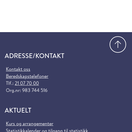
Gå
ADRESSE/KONTAKT
Kontakt oss
Beredskapstelefoner
Tlf.:
21 07 70 00
Org.nr: 983 744 516
AKTUELT
Kurs og arrangementer
Statistikkalender og tilgang til statistikk