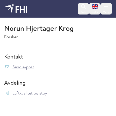
Change lan
Søk
English
Meny
Luftkvalitet og støy
Norun Hjertager Krog
Forsker
Kontakt
{model.translations.sendEmailTo} NorunHjert
Send e-post
Avdeling
Luftkvalitet og støy